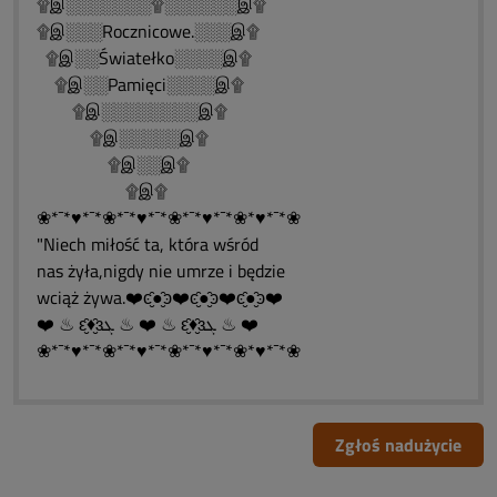
۩இ░░░░░░░۩░░░░░░இ۩
۩இ░░░Rocznicowe.░░░இ۩
۩இ░░Światełko░░░░இ۩
۩இ░░Pamięci░░░░இ۩
۩இ░░░░░░░░இ۩
۩இ░░░░░இ۩
۩இ░░இ۩
۩இ۩
❀*¯*♥*¯*❀*¯*♥*¯*❀*¯*♥*¯*❀*♥*¯*❀
"Niech miłość ta, która wśród
nas żyła,nigdy nie umrze i będzie
wciąż żywa.❤️ͼ̮̑●̮̑ͽ❤️ͼ̮̑●̮̑ͽ❤️ͼ̮̑●̮̑ͽ❤️
❤️ ♨ ԑ̮̑♦̮̑ɜܓ ♨ ❤️ ♨ ԑ̮̑♦̮̑ɜܓ ♨ ❤️
❀*¯*♥*¯*❀*¯*♥*¯*❀*¯*♥*¯*❀*♥*¯*❀
Zgłoś nadużycie