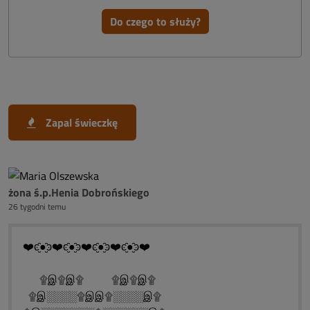
Do czego to służy?
Zapal świeczkę
żona ś.p.Henia Dobrońskiego
26 tygodni temu
❤️ͼ̮̑●̮̑ͽ❤️ͼ̮̑●̮̑ͽ❤️ͼ̮̑●̮̑ͽ❤️ͼ̮̑●̮̑ͽ❤️
۩இ۩இ۩ ۩இ۩இ۩
۩இ░░░░۩இஇ۩░░░░இ۩