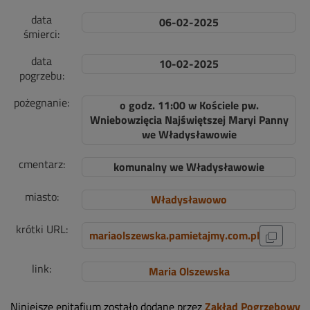
data
06-02-2025
śmierci:
data
10-02-2025
pogrzebu:
pożegnanie:
o godz. 11:00 w Kościele pw.
Wniebowzięcia Najświętszej Maryi Panny
we Władysławowie
cmentarz:
komunalny we Władysławowie
miasto:
Władysławowo
krótki URL:
mariaolszewska.pamietajmy.com.pl
link:
Maria Olszewska
Niniejsze epitafium zostało dodane przez
Zakład Pogrzebowy