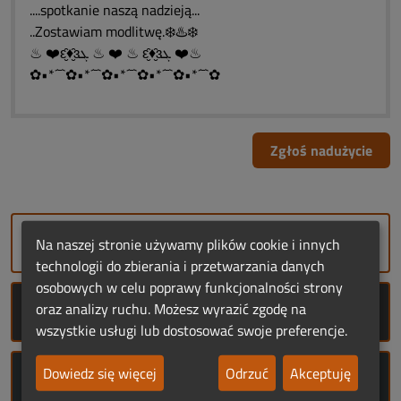
....spotkanie naszą nadzieją...
..Zostawiam modlitwę.❄️♨️❄️
♨ ❤️ԑ̮̑♦̮̑ɜܓ ♨ ❤️ ♨ ԑ̮̑♦̮̑ɜܓ ❤️♨
✿•*´¯`✿•*´¯`✿•*´¯`✿•*´¯`✿•*´¯`✿
Zgłoś nadużycie
DODAJ NEKROLOG
Na naszej stronie używamy plików cookie i innych
technologii do zbierania i przetwarzania danych
osobowych w celu poprawy funkcjonalności strony
oraz analizy ruchu. Możesz wyrazić zgodę na
ROCZNICE ŚMIERCI
wszystkie usługi lub dostosować swoje preferencje.
Dowiedz się więcej
Odrzuć
Akceptuję
ROCZNICE URODZIN