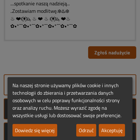
....spotkanie naszą nadzieją...
..Zostawiam modlitwę.❄️♨️❄️
♨ ❤️ԑ̮̑♦̮̑ɜܓ ♨ ❤️ ♨ ԑ̮̑♦̮̑ɜܓ ❤️♨
✿•*´¯`✿•*´¯`✿•*´¯`✿•*´¯`✿•*´¯`✿
Zgłoś nadużycie
DODAJ NEKROLOG
Na naszej stronie używamy plików cookie i innych
technologii do zbierania i przetwarzania danych
osobowych w celu poprawy funkcjonalności strony
oraz analizy ruchu. Możesz wyrazić zgodę na
ROCZNICE ŚMIERCI
wszystkie usługi lub dostosować swoje preferencje.
Dowiedz się więcej
Odrzuć
Akceptuję
ROCZNICE URODZIN