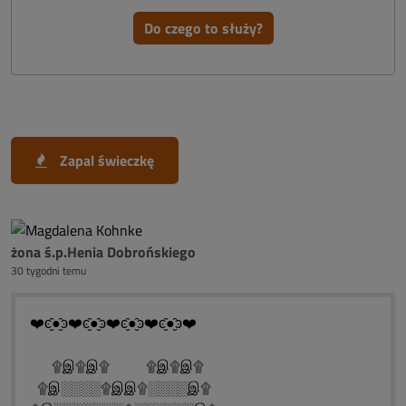
Do czego to służy?
Zapal świeczkę
żona ś.p.Henia Dobrońskiego
30 tygodni temu
❤️ͼ̮̑●̮̑ͽ❤️ͼ̮̑●̮̑ͽ❤️ͼ̮̑●̮̑ͽ❤️ͼ̮̑●̮̑ͽ❤️
۩இ۩இ۩ ۩இ۩இ۩
۩இ░░░░۩இஇ۩░░░░இ۩