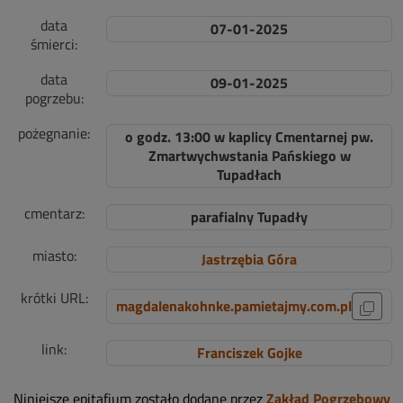
data
07-01-2025
śmierci:
data
09-01-2025
pogrzebu:
pożegnanie:
o godz. 13:00 w kaplicy Cmentarnej pw.
Zmartwychwstania Pańskiego w
Tupadłach
cmentarz:
parafialny Tupadły
miasto:
Jastrzębia Góra
krótki URL:
magdalenakohnke.pamietajmy.com.pl
link:
Franciszek Gojke
Niniejsze epitafium zostało dodane przez
Zakład Pogrzebowy