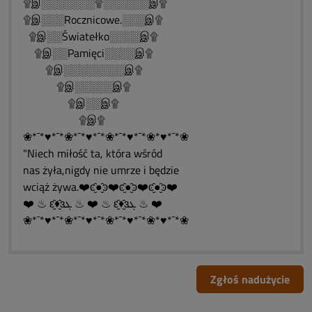
۩இ░░░░░░░۩░░░░░░இ۩
۩இ░░░Rocznicowe.░░░இ۩
۩இ░░Światełko░░░░இ۩
۩இ░░Pamięci░░░░இ۩
۩இ░░░░░░░░இ۩
۩இ░░░░░இ۩
۩இ░░இ۩
۩இ۩
❀*¯*♥*¯*❀*¯*♥*¯*❀*¯*♥*¯*❀*♥*¯*❀
"Niech miłość ta, która wśród
nas żyła,nigdy nie umrze i będzie
wciąż żywa.❤️ͼ̮̑●̮̑ͽ❤️ͼ̮̑●̮̑ͽ❤️ͼ̮̑●̮̑ͽ❤️
❤️ ♨ ԑ̮̑♦̮̑ɜܓ ♨ ❤️ ♨ ԑ̮̑♦̮̑ɜܓ ♨ ❤️
❀*¯*♥*¯*❀*¯*♥*¯*❀*¯*♥*¯*❀*♥*¯*❀
Zgłoś nadużycie