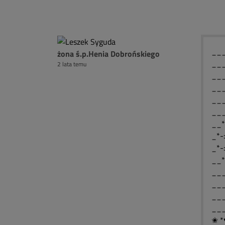
____
żona ś.p.Henia Dobrońskiego
____
2 lata temu
____
____
___
___
__*
_*-
_*-
__*
___
___
___
___
✬ *