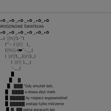
.•✿ ¸¸.•✿ ¸¸.•✿ ¸¸.•✿ ¸¸.•✿¸¸.•✿
....URODZINOWE ŚWIATEŁKA
.•✿ ¸¸.•✿ ¸¸.•✿ ¸¸.•✿ ¸¸.•✿¸¸.•✿
........( ░\\░´),-´¯¯(
¯`-. ( ░/░ )_
\\░.-(❤️`´-.__(
░/░’(__(░/░)._)
 ░/░ ).__(
-.__(
█
█ ▓
▓▓▓ “Gdy smutek boli,
▓▓▓▓ a słowa zbyt małe
▓▓▓▓▓ by rozpacz wypowiedzieć
▓▓▓▓▓ zostaje tylko milczenie
▓_▓▓ pełne gorących łez