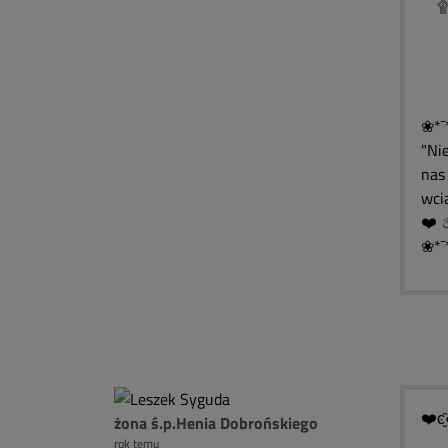
۩இ
۩
۩
۩
❀*¯
"Ni
nas 
wcią
❀*¯
❤️ͼ̮̑
żona ś.p.Henia Dobrońskiego
rok temu