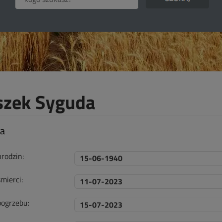
szek Syguda
ta
urodzin:
15-06-1940
mierci:
11-07-2023
pogrzebu:
15-07-2023