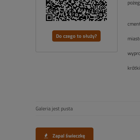
pożeg
cment
Do czego to służy?
miast
wypro
krótk
Galeria jest pusta
Zapal świeczkę