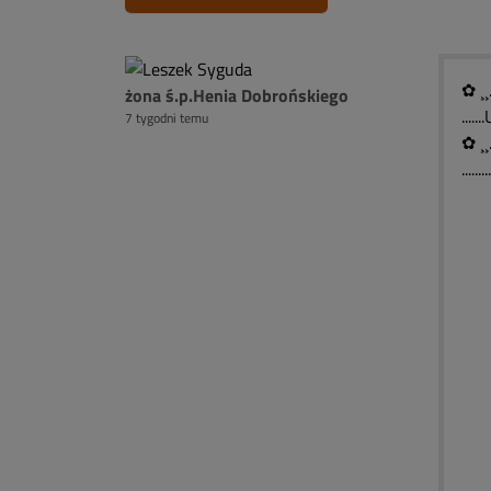
✿ ¸¸
żona ś.p.Henia Dobrońskiego
...
7 tygodni temu
✿ ¸¸
......
)¯
(░
( 
(
`
█ 
█ 
█ 
█ 
█ 