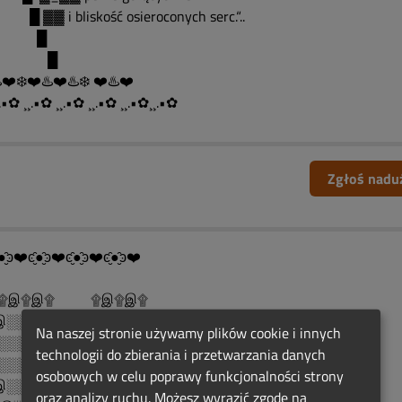
▓ i bliskość osieroconych serc.“..
█
█
️❤️❄️❤️♨️❤️♨️❄️ ❤️♨️❤️
.•✿ ¸¸.•✿ ¸¸.•✿ ¸¸.•✿ ¸¸.•✿¸¸.•✿
Zgłoś nadu
●̮̑ͽ❤️ͼ̮̑●̮̑ͽ❤️ͼ̮̑●̮̑ͽ❤️ͼ̮̑●̮̑ͽ❤️
இ۩இ۩ ۩இ۩இ۩
░░░░۩இஇ۩░░░░இ۩
Na naszej stronie używamy plików cookie i innych
░░░░░░░۩░░░░░░இ۩
technologii do zbierania i przetwarzania danych
░░░Rocznicowe.░░░இ۩
osobowych w celu poprawy funkcjonalności strony
░░Światełko░░░░இ۩
oraz analizy ruchu. Możesz wyrazić zgodę na