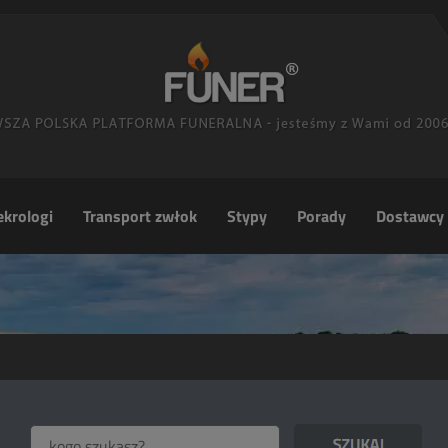
krologi
Transport zwłok
Stypy
Porady
Dostawcy