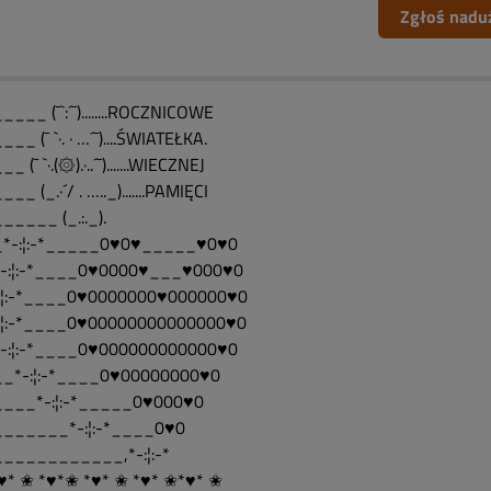
Zgłoś nadu
___ (¯`:´¯)........ROCZNICOWE
__ (¯ `·. · …´¯)....ŚWIATEŁKA.
_ (¯ `·.(۞).·..´¯).......WIECZNEJ
__ (_.·´/ . ….._).......PAMIĘCI
_____ (_.:._).
*-:¦:-*_____0♥0♥_____♥0♥0
-:¦:-*____0♥0000♥___♥000♥0
:¦:-*____0♥0000000♥000000♥0
:¦:-*____0♥00000000000000♥0
-:¦:-*____0♥000000000000♥0
_*-:¦:-*____0♥00000000♥0
___*-:¦:-*_____0♥000♥0
______*-:¦:-*____0♥0
___________,*-:¦:-*
♥* ✬ *♥*✬ *♥* ✬ *♥* ✬*♥* ✬