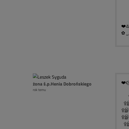
█ ▓
❤️♨
✿ ¸¸
❤️ͼ̮̑
żona ś.p.Henia Dobrońskiego
rok temu
۩
۩இ
۩இ
۩இ
۩இ