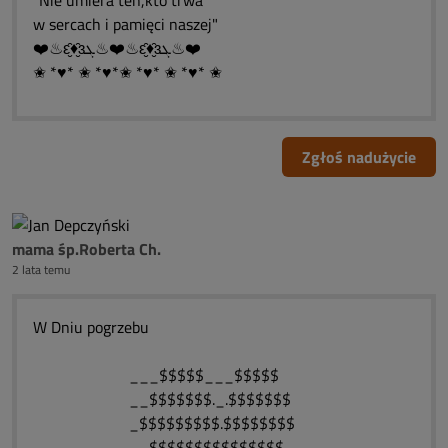
"Nie umiera ten,kto trwa
w sercach i pamięci naszej"
❤️♨ԑ̮̑♦̮̑ɜܓ♨❤️♨ԑ̮̑♦̮̑ɜܓ♨❤️
✬ *♥* ✬ *♥*✬ *♥* ✬ *♥* ✬
Zgłoś nadużycie
mama śp.Roberta Ch.
2 lata temu
W Dniu pogrzebu
___$$$$$___$$$$$
__$$$$$$$._.$$$$$$$
_$$$$$$$$$.$$$$$$$$
__$$$$$$$$$$$$$$$