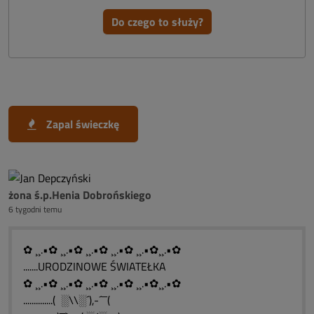
Do czego to służy?
Zapal świeczkę
żona ś.p.Henia Dobrońskiego
6 tygodni temu
✿ ¸¸.•✿ ¸¸.•✿ ¸¸.•✿ ¸¸.•✿ ¸¸.•✿¸¸.•✿
.......URODZINOWE ŚWIATEŁKA
✿ ¸¸.•✿ ¸¸.•✿ ¸¸.•✿ ¸¸.•✿ ¸¸.•✿¸¸.•✿
..............( ░\\░´),-´¯¯(