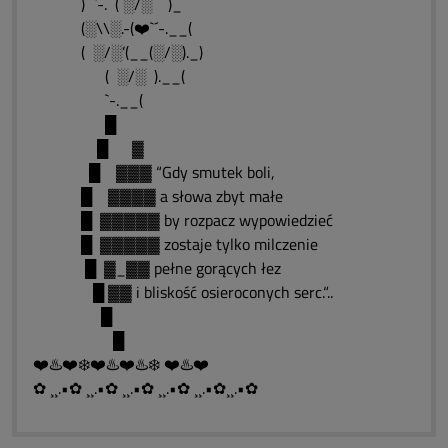
)¯¯`-. ( ░/░ )_
(░\\░.-(❤️`´-.__(
( ░/░’(__(░/░)._)
( ░/░ ).__(
`-.__(
█
█ ▓
█ ▓▓▓ “Gdy smutek boli,
█ ▓▓▓▓ a słowa zbyt małe
█ ▓▓▓▓▓ by rozpacz wypowiedzieć
█ ▓▓▓▓▓ zostaje tylko milczenie
█ ▓_▓▓ pełne gorących łez
█ ▓▓ i bliskość osieroconych serc.“..
█
█
❤️♨️❤️❄️❤️♨️❤️♨️❄️ ❤️♨️❤️
✿ ¸¸.•✿ ¸¸.•✿ ¸¸.•✿ ¸¸.•✿ ¸¸.•✿¸¸.•✿