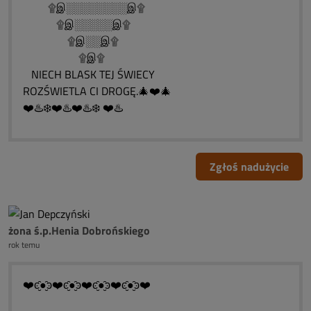
۩இ░░░░░░░░இ۩
۩இ░░░░░இ۩
۩இ░░இ۩
۩இ۩
NIECH BLASK TEJ ŚWIECY
ROZŚWIETLA CI DROGĘ.🎄❤️🎄
❤️♨️❄️❤️♨️❤️♨️❄️ ❤️♨️
Zgłoś nadużycie
żona ś.p.Henia Dobrońskiego
rok temu
❤️ͼ̮̑●̮̑ͽ❤️ͼ̮̑●̮̑ͽ❤️ͼ̮̑●̮̑ͽ❤️ͼ̮̑●̮̑ͽ❤️