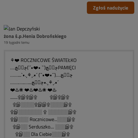
Zgłoś nadużycie
żona ś.p.Henia Dobrońskiego
19 tygodni temu
⚘❤️ ROCZNICOWE ŚWIATEŁKO
….ڿڰۣڿ(¨` •❤️•´¨)ڿڰۣڿPAMIĘCI
……....`•.¸⚘¸.•´ (¨`•❤️•´¨)….ڿڰۣڿ
…….…..…....ڿڰۣڿ•.¸⚘¸.•´
❤️♨️❀ ❤️♨️❤️♨️❀ ❤️♨️
........۩இ۩இ۩ ۩இ۩இ۩
۩இ░░░░۩இஇ۩░░░░இ۩
۩இ░░░░░░░ ۩ ░░░░░░இ۩
۩இ░░░ Rocznicowe...░░░இ۩
۩இ░░ Serduszko.... ░░░இ۩
۩இ░░ Dla Ciebie░░░இ۩