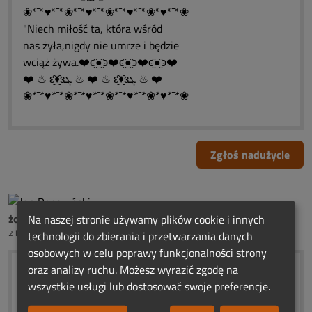
❀*¯*♥*¯*❀*¯*♥*¯*❀*¯*♥*¯*❀*♥*¯*❀
"Niech miłość ta, która wśród
nas żyła,nigdy nie umrze i będzie
wciąż żywa.❤️ͼ̮̑●̮̑ͽ❤️ͼ̮̑●̮̑ͽ❤️ͼ̮̑●̮̑ͽ❤️
❤️ ♨ ԑ̮̑♦̮̑ɜܓ ♨ ❤️ ♨ ԑ̮̑♦̮̑ɜܓ ♨ ❤️
❀*¯*♥*¯*❀*¯*♥*¯*❀*¯*♥*¯*❀*♥*¯*❀
Zgłoś nadużycie
żona ś.p.Henia Dobrońskiego
Na naszej stronie używamy plików cookie i innych
2 lata temu
technologii do zbierania i przetwarzania danych
osobowych w celu poprawy funkcjonalności strony
oraz analizy ruchu. Możesz wyrazić zgodę na
(¯`:´¯).☀.☀
wszystkie usługi lub dostosować swoje preferencje.
(¯ `•.\|/.•´¯)...URODZINOWE
(¯ `•.❤.•´¯)....ŚWIATEŁKA