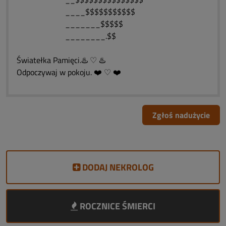
____$$$$$$$$$$$
_______$$$$$
________.$$
Światełka Pamięci.♨️ ♡ ♨️
Odpoczywaj w pokoju. ❤️ ♡ ❤️
Zgłoś nadużycie
DODAJ NEKROLOG
ROCZNICE ŚMIERCI