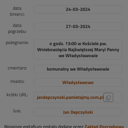
data
24-03-2024
śmierci:
data
27-03-2024
pogrzebu:
pożegnanie:
o godz. 13:00 w Kościele pw.
Wniebowzięcia Najświętszej Maryi Panny
we Władysławowie
cmentarz:
komunalny we Władysławowie
miasto:
Władysławowo
krótki URL:
jandepczynski.pamietajmy.com.pl
link:
Jan Depczyński
Niniejsze epitafium zostało dodane przez
Zakład Pogrzebowy