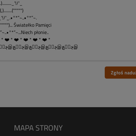
...).........._'!/'_
..(,).........(""""")
..._'!/'_.•°*”~..•°*”~.
...(""""")... Światełko Pamięci
”~..•°*”~...Niech płonie..
 * ❤️ * ❤️ * ❤️ * ❤️ * ❤️ *
இڿڰۣڿஇڿڰۣڿஇڿڰۣڿஇڿڰۣڿஇڿڰۣڿஇ
Zgłoś nadu
MAPA STRONY