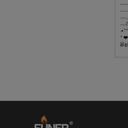
.......
.......
....
....
.•°*
* ❤️