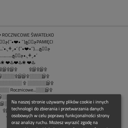
 ROCZNICOWE ŚWIATEŁKO
….ڿڰۣڿ(¨` •❤️•´¨)ڿڰۣڿPAMIĘCI
……....`•.¸⚘¸.•´ (¨`•❤️•´¨)….ڿڰۣڿ
…….…..…....ڿڰۣڿ•.¸⚘¸.•´
️❀ ❤️♨️❤️♨️❀ ❤️♨️
......۩இ۩இ۩ ۩இ۩இ۩
░░░░۩இஇ۩░░░░இ۩
░░░░░░░ ۩ ░░░░░░இ۩
░░ Rocznicowe...░░░இ۩
░ Serduszko.... ░░░இ۩
Na naszej stronie używamy plików cookie i innych
░░ Dla Ciebie░░░இ۩
technologii do zbierania i przetwarzania danych
இ░░░░░░░░இ۩
osobowych w celu poprawy funkcjonalności strony
இ░░░░░இ۩
oraz analizy ruchu. Możesz wyrazić zgodę na
இ░░இ۩