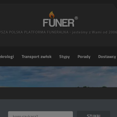
krologi
Transport zwłok
Stypy
Porady
Dostawcy