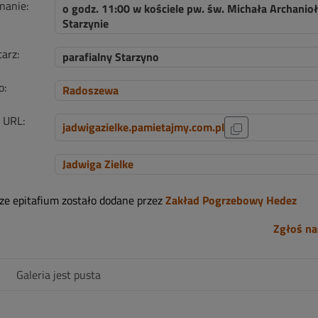
nanie:
o godz. 11:00 w kościele pw. św. Michała Archanio
Starzynie
arz:
parafialny Starzyno
o:
Radoszewa
i URL:
jadwigazielke.pamietajmy.com.pl
Jadwiga Zielke
sze epitafium zostało dodane przez
Zakład Pogrzebowy Hedez
Zgłoś na
Galeria jest pusta