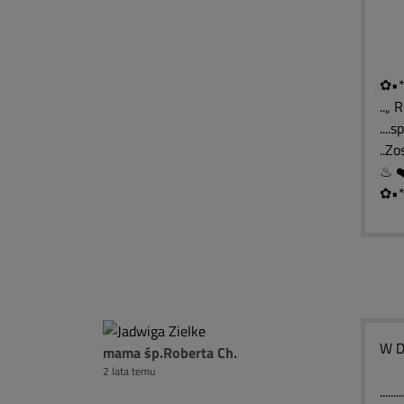
۩
۩
✿•*
..„ 
....
..Z
✿•*
W D
mama śp.Roberta Ch.
2 lata temu
........