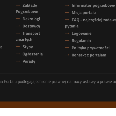
Zakłady
Informator pogrzebowy
Pogrzebowe
Misja portalu
Nekrologi
FAQ - najczęściej zadaw
Dostawcy
pytania
Transport
Logowanie
zmarłych
Regulamin
Stypy
ma
Polityka prywatności
Ogłoszenia
Kontakt z portalem
Porady
ię na Portalu podlegają ochronie prawnej na mocy ustawy o prawie a
2026