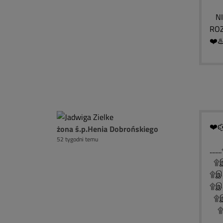
NIE
ROZ
❤️♨
❤️ͼ̮̑
żona ś.p.Henia Dobrońskiego
52 tygodni temu
..
۩இ
۩இ
۩இ░
۩இ
۩இ
۩