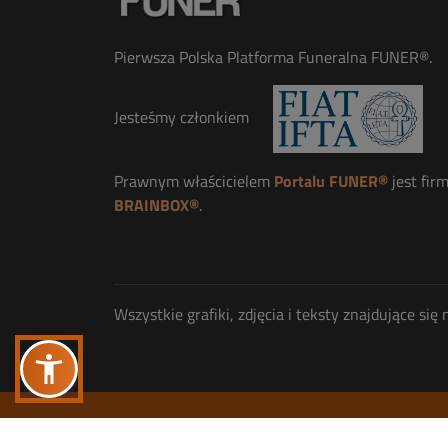
Pierwsza Polska Platforma Funeralna FUNER®.
Jesteśmy członkiem
Prawnym właścicielem
Portalu FUNER®
jest fir
BRAINBOX®
.
Wszystkie grafiki, zdjęcia i teksty znajdujące s
Wszelkie prawa zastrzeżone
© Copyright 2013-