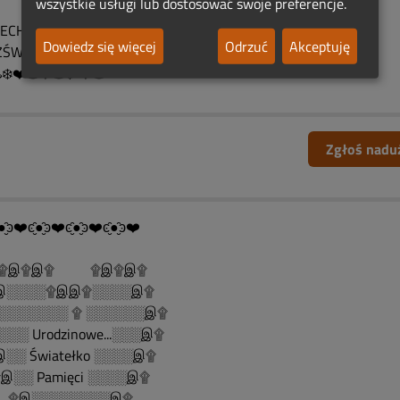
wszystkie usługi lub dostosować swoje preferencje.
۩இ۩
CH BLASK TEJ ŚWIECY
Dowiedz się więcej
Odrzuć
Akceptuję
ŚWIETLA CI DROGĘ.☘️❤️☘️
️❄️❤️♨️❤️♨️❄️ ❤️♨️
Zgłoś nadu
●̮̑ͽ❤️ͼ̮̑●̮̑ͽ❤️ͼ̮̑●̮̑ͽ❤️ͼ̮̑●̮̑ͽ❤️
......۩இ۩இ۩ ۩இ۩இ۩
░░░░۩இஇ۩░░░░இ۩
░░░░░░░ ۩ ░░░░░░இ۩
░░ Urodzinowe...░░░இ۩
░░ Światełko ░░░░இ۩
░░ Pamięci ░░░░இ۩
இ░░░░░░░░இ۩