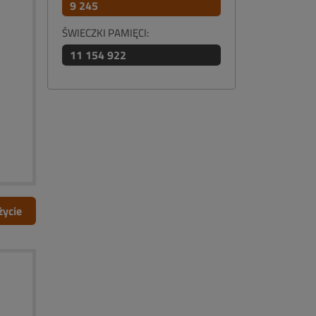
9 245
ŚWIECZKI PAMIĘCI:
11 154 922
życie