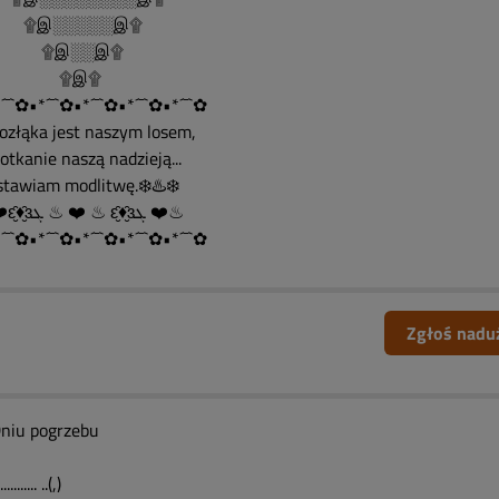
இ░░░░░இ۩
இ░░இ۩
۩இ۩
´¯`✿•*´¯`✿•*´¯`✿•*´¯`✿•*´¯`✿
Rozłąka jest naszym losem,
spotkanie naszą nadzieją...
ostawiam modlitwę.❄️♨️❄️
♨ ❤️ԑ̮̑♦̮̑ɜܓ ♨ ❤️ ♨ ԑ̮̑♦̮̑ɜܓ ❤️♨
´¯`✿•*´¯`✿•*´¯`✿•*´¯`✿•*´¯`✿
Zgłoś nadu
niu pogrzebu
............ ..(,)