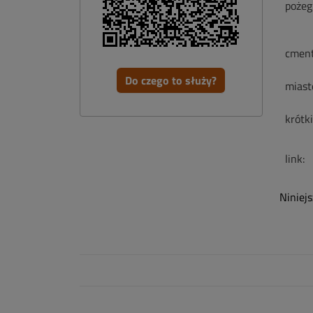
pożeg
cment
Do czego to służy?
miast
krótk
link:
Niniej