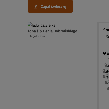
Zapal świeczkę
⚘❤️
żona ś.p.Henia Dobrońskiego
5 tygodni temu
❤️♨
..
۩இ
۩இ
۩இ░
۩இ░
۩இ
۩
۩
۩