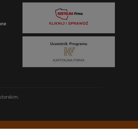
ane
utorskim.