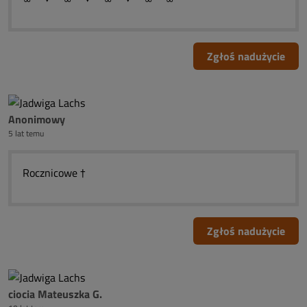
Zgłoś nadużycie
Anonimowy
5 lat temu
Rocznicowe †
Zgłoś nadużycie
ciocia Mateuszka G.