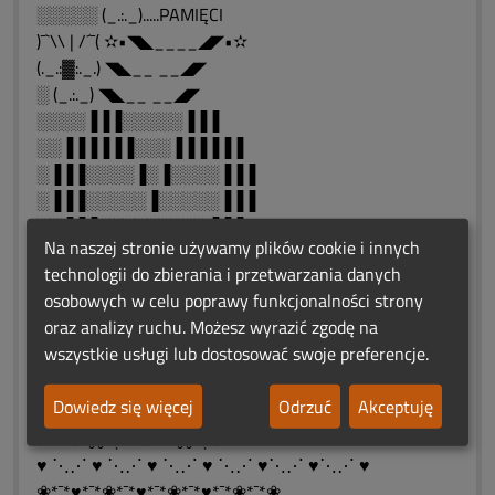
░░░░░ (_.:._).....PAMIĘCI
)¯`\\ | /´¯( ✫•◥◣____◢◤•✫
(._.:▓:._.) ◥◣__ __◢◤
░ (_.:._) ◥◣__ __◢◤
░░░░▐▐▐░░░░░▐▐▐
░░▐▐▐▐▐▐░░░▐▐▐▐▐▐
░▐▐▐░░░░▐░▐░░░░▐▐▐
░▐▐▐░░░░░▐░░░░░▐▐▐
░░▐▐▐░░░░░░░░░▐▐▐
Na naszej stronie używamy plików cookie i innych
░░░░▐▐▐░░░░░▐▐▐
technologii do zbierania i przetwarzania danych
░░░░░░▐▐▐░▐▐▐
osobowych w celu poprawy funkcjonalności strony
░░░░░░░░▐▐▐
oraz analizy ruchu. Możesz wyrazić zgodę na
░░░░░░░░░
wszystkie usługi lub dostosować swoje preferencje.
✿♨❤️ԑ̮̑♦̮̑ɜܓ♨❤️♨ ԑ̮̑♦̮̑ɜܓ❤️♨✿
..„ Rozłąka jest naszym losem,
Dowiedz się więcej
Odrzuć
Akceptuję
....spotkanie naszą nadzieją...
✿♨❤️ԑ̮̑♦̮̑ɜܓ♨❤️♨ ԑ̮̑♦̮̑ɜܓ❤️♨✿
♥ ⋱⋰ ♥ ⋱⋰ ♥ ⋱⋰ ♥ ⋱⋰ ♥⋱⋰ ♥⋱⋰ ♥
❀*¯*♥*¯*❀*¯*♥*¯*❀*¯*♥*¯*❀*¯*❀