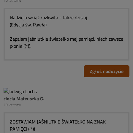
10 lat temu
Nadzieja wciąż rozkwita - także dzisiaj.
(Edycja św. Pawła)
Zapalam jaśniutkie światełko mej pamięci, niech zawsze
płonie ((*)).
Zgłoś nadużycie
ciocia Mateuszka G.
10 lat temu
ZOSTAWIAM JAŚNIUTKIE ŚWIATEŁKO NA ZNAK
PAMIĘCI ((*))