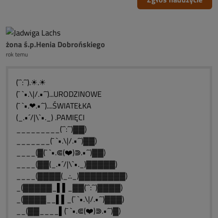
żona ś.p.Henia Dobrońskiego
rok temu
(¯`:´¯).☀.☀
(¯ `•.\|/.•´¯)...URODZINOWE
(¯ `•.❤.•´¯)....ŚWIATEŁKA
(_.•´/|\`•._) .PAMIĘCI
_________(¯`:´¯)▓▓)
_______(¯ `•.\|/.•´¯)▓▓)
____(▓(¯ `•.⋐(❤️)⋑.•´¯)▓▓)
____(▓▓(_.•´/|\`•._)▓▓▓▓▓)
____(▓▓▓▓(_.:._)▓▓▓▓▓▓▓▓)
_(▓▓▓▓▓_▌▌_▓▓(¯`:´¯)▓▓▓▓)
_(▓▓▓▓__▌▌_(¯ `•.\|/.•´¯)▓▓▓)
__(▓▓____▌(¯ `•.⋐(❤️)⋑.•´¯)▓)