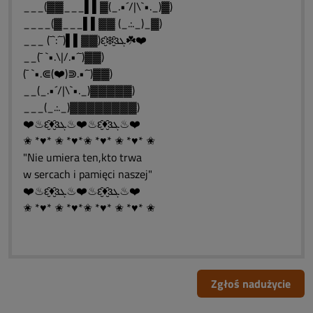
___(▓▓___▌▌▓(_.•´/|\`•._)▓)
____(▓___▌▌▓▓ (_.:._)_▓)
___ (¯`:´¯)▌▌▓▓)ԑ̮̑❄️̮̑ɜܓ☘️❤️
__(¯ `•.\|/.•´¯)▓▓)
(¯ `•.⋐(❤️)⋑.•´¯)▓▓)
__(_.•´/|\`•._)▓▓▓▓▓)
___(_.:._)▓▓▓▓▓▓▓▓)
❤️♨ԑ̮̑♦̮̑ɜܓ♨❤️♨ԑ̮̑♦̮̑ɜܓ♨❤️
✬ *♥* ✬ *♥*✬ *♥* ✬ *♥* ✬
"Nie umiera ten,kto trwa
w sercach i pamięci naszej"
❤️♨ԑ̮̑♦̮̑ɜܓ♨❤️♨ԑ̮̑♦̮̑ɜܓ♨❤️
✬ *♥* ✬ *♥*✬ *♥* ✬ *♥* ✬
Zgłoś nadużycie