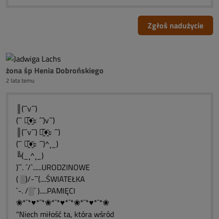
Zgłoś nadużycie
żona śp Henia Dobrońskiego
2 lata temu
║(¯`v´¯)
(¯` ะ̭̌♦̭̌ะ ´¯)v´¯)
║(¯`v´¯) ะ̭̌♦̭̌ะ ´¯)
(¯` ะ̭̌♦̭̌ะ ´¯)^¸_)
╚(_¸^¸_)
)¯`. ´/`......URODZINOWE
( ░)/-´¯(....ŚWIATEŁKA
`-. /░´ ).....PAMIĘCI
❀*¯*♥*¯*❀*¯*♥*¯*❀*¯*♥*¯*❀
"Niech miłość ta, która wśród