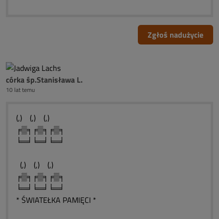
Zgłoś nadużycie
córka śp.Stanisława L.
10 lat temu
(,) (,) (,)
╒▒╕╒▒╕╒▒╕
╘═╛╘═╛╘═╛
(,) (,) (,)
╒▒╕╒▒╕╒▒╕
╘═╛╘═╛╘═╛
* ŚWIATEŁKA PAMIĘCI *