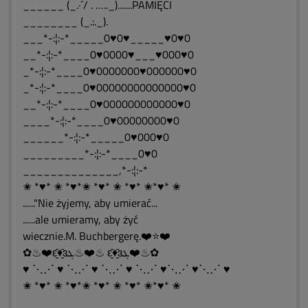
______ (_.·´/ . ….._).......PAMIĘCI
________ (_.:._).
___*-:¦:-*_____0♥0♥_____♥0♥0
__*-:¦:-*____0♥0000♥___♥000♥0
_*-:¦:-*____0♥0000000♥000000♥0
_*-:¦:-*____0♥00000000000000♥0
__*-:¦:-*____0♥000000000000♥0
____*-:¦:-*____0♥00000000♥0
______*-:¦:-*_____0♥000♥0
_________*-:¦:-*____0♥0
______________,*-:¦:-*
✬ *♥* ✬ *♥*✬ *♥* ✬ *♥* ✬*♥* ✬
......"Nie żyjemy, aby umierać...
......ale umieramy, aby żyć
wiecznie.M. Buchbergerę.❤️⭐❤️
✿♨❤️ԑ̮̑♦̮̑ɜܓ♨❤️♨ ԑ̮̑♦̮̑ɜܓ❤️♨✿
♥ ⋱⋰ ♥ ⋱⋰ ♥ ⋱⋰ ♥ ⋱⋰ ♥⋱⋰ ♥⋱⋰ ♥
✬ *♥* ✬ *♥*✬ *♥* ✬ *♥* ✬*♥* ✬