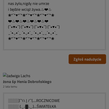
nas żyła,nigdy nie umrze
i będzie wciąż żywa.♨❤️♨
❀*¯*♥*¯*❀*¯*♥*¯*❀*¯*♥*¯*❀
❤️♨❤️♨❤️♨❤️♨❤️♨❤️
(¯`•♥•´¯) (¯`•♥•´¯) (¯`•♥•´¯) (¯`•♥•´¯)
_`•.¸.•´_ `•.¸.•´_ `•.¸.•´__`•.¸.•´_
❀*¯*♥*¯*❀*¯*♥*¯*❀*¯*♥*¯*❀
Zgłoś nadużycie
żona śp Henia Dobrońskiego
2 lata temu
░░░░)¯`\\ | /´¯(.....ROCZNICOWE
░░░░ (._.:▓:._.)....ŚWIATEŁKA