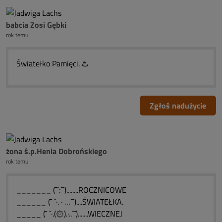
babcia Zosi Gębki
rok temu
Światełko Pamięci. ♨️
Zgłoś nadużycie
żona ś.p.Henia Dobrońskiego
rok temu
_______ (¯`:´¯)........ROCZNICOWE
______ (¯ `·. · …´¯)....ŚWIATEŁKA.
_____ (¯ `·.(۞).·..´¯).......WIECZNEJ