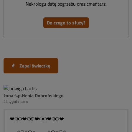
Nekrologu datę pogrzebu oraz cmentarz.
Do czego to służy?
Zapal świeczkę
żona ś.p.Henia Dobrońskiego
44 tygodni temu
❤️ͼ̮̑●̮̑ͽ❤️ͼ̮̑●̮̑ͽ❤️ͼ̮̑●̮̑ͽ❤️ͼ̮̑●̮̑ͽ❤️