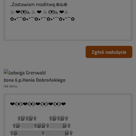
..Zostawiam modlitwę.❄️♨️❄️
♨ ❤️ԑ̮̑♦̮̑ɜܓ ♨ ❤️ ♨ ԑ̮̑♦̮̑ɜܓ ❤️♨
✿•*´¯`✿•*´¯`✿•*´¯`✿•*´¯`✿•*´¯`✿
Zgłoś nadużycie
żona ś.p.Henia Dobrońskiego
rok temu
❤️ͼ̮̑●̮̑ͽ❤️ͼ̮̑●̮̑ͽ❤️ͼ̮̑●̮̑ͽ❤️ͼ̮̑●̮̑ͽ❤️
۩இ۩இ۩ ۩இ۩இ۩
۩இ░░░░۩இஇ۩░░░░இ۩
۩இ░░░░░░░۩░░░░░░இ۩