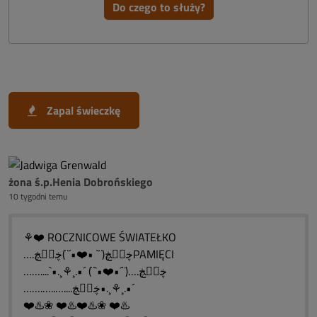
Do czego to służy?
Zapal świeczkę
żona ś.p.Henia Dobrońskiego
10 tygodni temu
⚘❤️ ROCZNICOWE ŚWIATEŁKO
….ڿڰۣڿ(¨` •❤️•´¨)ڿڰۣڿPAMIĘCI
……....`•.¸⚘¸.•´ (¨`•❤️•´¨)….ڿڰۣڿ
…….…..…....ڿڰۣڿ•.¸⚘¸.•´
❤️♨️❀ ❤️♨️❤️♨️❀ ❤️♨️