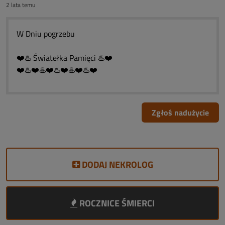
2 lata temu
W Dniu pogrzebu
❤️♨️ Światełka Pamięci ♨️❤️
❤️♨️❤️♨️❤️♨️❤️♨️❤️♨️❤️
Zgłoś nadużycie
DODAJ NEKROLOG
ROCZNICE ŚMIERCI