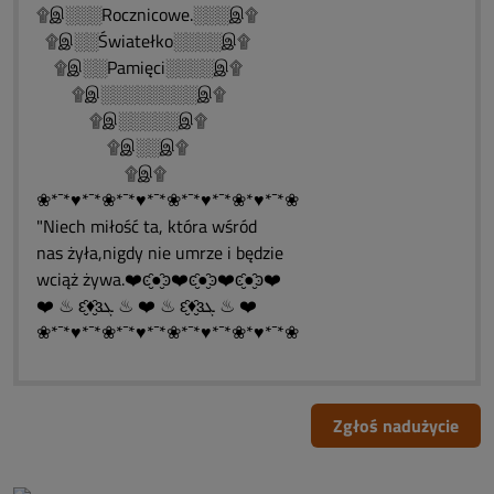
۩இ░░░Rocznicowe.░░░இ۩
۩இ░░Światełko░░░░இ۩
۩இ░░Pamięci░░░░இ۩
۩இ░░░░░░░░இ۩
۩இ░░░░░இ۩
۩இ░░இ۩
۩இ۩
❀*¯*♥*¯*❀*¯*♥*¯*❀*¯*♥*¯*❀*♥*¯*❀
"Niech miłość ta, która wśród
nas żyła,nigdy nie umrze i będzie
wciąż żywa.❤️ͼ̮̑●̮̑ͽ❤️ͼ̮̑●̮̑ͽ❤️ͼ̮̑●̮̑ͽ❤️
❤️ ♨ ԑ̮̑♦̮̑ɜܓ ♨ ❤️ ♨ ԑ̮̑♦̮̑ɜܓ ♨ ❤️
❀*¯*♥*¯*❀*¯*♥*¯*❀*¯*♥*¯*❀*♥*¯*❀
Zgłoś nadużycie