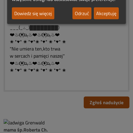
__(¯ `•.\|/.•´¯)▓▓)
(¯ `•.⋐(❤️)⋑.•´¯)▓▓)
Dowiedz się więcej
Odrzuć
Akceptuję
__(_.•´/|\`•._)▓▓▓▓▓)
___(_.:._)▓▓▓▓▓▓▓▓)
❤️♨ԑ̮̑♦̮̑ɜܓ♨❤️♨ԑ̮̑♦̮̑ɜܓ♨❤️
✬ *♥* ✬ *♥*✬ *♥* ✬ *♥* ✬
"Nie umiera ten,kto trwa
w sercach i pamięci naszej"
❤️♨ԑ̮̑♦̮̑ɜܓ♨❤️♨ԑ̮̑♦̮̑ɜܓ♨❤️
✬ *♥* ✬ *♥*✬ *♥* ✬ *♥* ✬
Zgłoś nadużycie
mama śp.Roberta Ch.