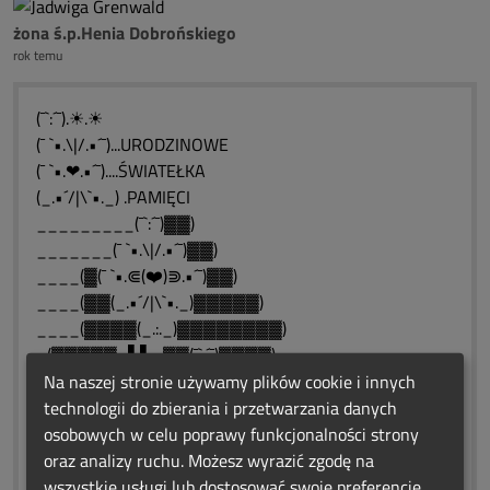
żona ś.p.Henia Dobrońskiego
rok temu
(¯`:´¯).☀.☀
(¯ `•.\|/.•´¯)...URODZINOWE
(¯ `•.❤.•´¯)....ŚWIATEŁKA
(_.•´/|\`•._) .PAMIĘCI
_________(¯`:´¯)▓▓)
_______(¯ `•.\|/.•´¯)▓▓)
____(▓(¯ `•.⋐(❤️)⋑.•´¯)▓▓)
____(▓▓(_.•´/|\`•._)▓▓▓▓▓)
____(▓▓▓▓(_.:._)▓▓▓▓▓▓▓▓)
_(▓▓▓▓▓_▌▌_▓▓(¯`:´¯)▓▓▓▓)
_(▓▓▓▓__▌▌_(¯ `•.\|/.•´¯)▓▓▓)
Na naszej stronie używamy plików cookie i innych
__(▓▓____▌(¯ `•.⋐(❤️)⋑.•´¯)▓)
technologii do zbierania i przetwarzania danych
___(▓▓___▌▌▓(_.•´/|\`•._)▓)
osobowych w celu poprawy funkcjonalności strony
____(▓___▌▌▓▓ (_.:._)_▓)
oraz analizy ruchu. Możesz wyrazić zgodę na
___ (¯`:´¯)▌▌▓▓)ԑ̮̑❄️̮̑ɜܓ☘️❤️
wszystkie usługi lub dostosować swoje preferencje.