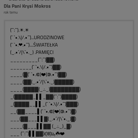
Dla Pani Krysi Mokros
rok temu
(¯`:´¯).☀.☀
(¯ `•.\|/.•´¯)...URODZINOWE
(¯ `•.❤.•´¯)....ŚWIATEŁKA
(_.•´/|\`•._) .PAMIĘCI
_________(¯`:´¯)▓▓)
_______(¯ `•.\|/.•´¯)▓▓)
____(▓(¯ `•.⋐(❤️)⋑.•´¯)▓▓)
____(▓▓(_.•´/|\`•._)▓▓▓▓▓)
____(▓▓▓▓(_.:._)▓▓▓▓▓▓▓▓)
_(▓▓▓▓▓_▌▌_▓▓(¯`:´¯)▓▓▓▓)
_(▓▓▓▓__▌▌_(¯ `•.\|/.•´¯)▓▓▓)
__(▓▓____▌(¯ `•.⋐(❤️)⋑.•´¯)▓)
___(▓▓___▌▌▓(_.•´/|\`•._)▓)
____(▓___▌▌▓▓ (_.:._)_▓)
___ (¯`:´¯)▌▌▓▓)ԑ̮̑❄️̮̑ɜܓ☘️❤️