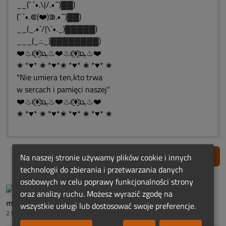
__(¯ `•.\|/.•´¯)▓▓)
(¯ `•.⋐(❤️)⋑.•´¯)▓▓)
__(_.•´/|\`•._)▓▓▓▓▓)
___(_.:._)▓▓▓▓▓▓▓▓)
❤️♨ԑ̮̑♦̮̑ɜܓ♨❤️♨ԑ̮̑♦̮̑ɜܓ♨❤️
✬ *♥* ✬ *♥*✬ *♥* ✬ *♥* ✬
"Nie umiera ten,kto trwa
w sercach i pamięci naszej"
❤️♨ԑ̮̑♦̮̑ɜܓ♨❤️♨ԑ̮̑♦̮̑ɜܓ♨❤️
✬ *♥* ✬ *♥*✬ *♥* ✬ *♥* ✬
Zgłoś nadużycie
Na naszej stronie używamy plików cookie i innych
technologii do zbierania i przetwarzania danych
osobowych w celu poprawy funkcjonalności strony
oraz analizy ruchu. Możesz wyrazić zgodę na
mama śp.Roberta Ch.
wszystkie usługi lub dostosować swoje preferencje.
2 lata temu