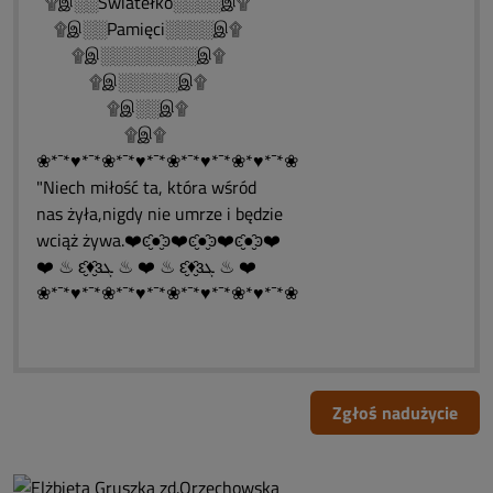
۩இ░░Światełko░░░░இ۩
۩இ░░Pamięci░░░░இ۩
۩இ░░░░░░░░இ۩
۩இ░░░░░இ۩
۩இ░░இ۩
۩இ۩
❀*¯*♥*¯*❀*¯*♥*¯*❀*¯*♥*¯*❀*♥*¯*❀
"Niech miłość ta, która wśród
nas żyła,nigdy nie umrze i będzie
wciąż żywa.❤️ͼ̮̑●̮̑ͽ❤️ͼ̮̑●̮̑ͽ❤️ͼ̮̑●̮̑ͽ❤️
❤️ ♨ ԑ̮̑♦̮̑ɜܓ ♨ ❤️ ♨ ԑ̮̑♦̮̑ɜܓ ♨ ❤️
❀*¯*♥*¯*❀*¯*♥*¯*❀*¯*♥*¯*❀*♥*¯*❀
Zgłoś nadużycie