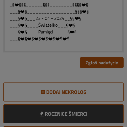
_§❤️§§§______§§§________§§§§❤️§
___§❤️§_________________§§§❤️§
___§❤️§___23 - 04 - 2024__§§❤️§
___§❤️§____Światełko___§❤️§
___§❤️§____Pamięci_____§❤️§
___§❤️§❤️$❤️$❤️$❤️$❤️$❤️$
Zgłoś nadużycie
DODAJ NEKROLOG
ROCZNICE ŚMIERCI