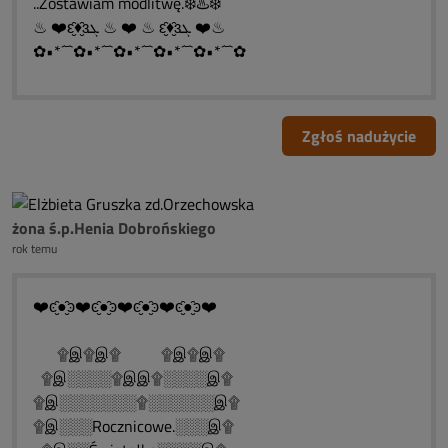
..Zostawiam modlitwę.❄️♨️❄️
♨ ❤️ԑ̮̑♦̮̑ɜܓ ♨ ❤️ ♨ ԑ̮̑♦̮̑ɜܓ ❤️♨
✿•*´¯`✿•*´¯`✿•*´¯`✿•*´¯`✿•*´¯`✿
Zgłoś nadużycie
żona ś.p.Henia Dobrońskiego
rok temu
❤️ͼ̮̑●̮̑ͽ❤️ͼ̮̑●̮̑ͽ❤️ͼ̮̑●̮̑ͽ❤️ͼ̮̑●̮̑ͽ❤️
۩இ۩இ۩ ۩இ۩இ۩
۩இ░░░░۩இஇ۩░░░░இ۩
۩இ░░░░░░░۩░░░░░░இ۩
۩இ░░░Rocznicowe.░░░இ۩