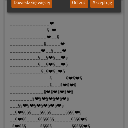
Dowiedz się więcej
Odrzuć
Akceptuję
W Dniu pogrzebu
______________❤️
_____________§_❤️
_____________❤️__§
____________§_____❤️
___________❤️__§___❤️
__________§__§❤️§__❤️§
__________§__§❤️§__❤️§
___________§_§❤️§_❤️§
______________§_____§❤️§❤️§
______________§___§❤️§❤️§
____________§❤️§❤️§❤️§❤️§
________§❤️§❤️§❤️§❤️§❤️§
___§§❤️§❤️§❤️§❤️§❤️§❤️§
__§❤️§§§§___§§§§§_____§§§§❤️§
__§❤️§§____§§§§§§§______§§§§❤️§
_§❤️§§§_____§§§§§_______§§§§§❤️§