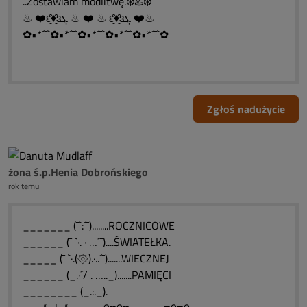
..Zostawiam modlitwę.❄️♨️❄️
♨ ❤️ԑ̮̑♦̮̑ɜܓ ♨ ❤️ ♨ ԑ̮̑♦̮̑ɜܓ ❤️♨
✿•*´¯`✿•*´¯`✿•*´¯`✿•*´¯`✿•*´¯`✿
Zgłoś nadużycie
żona ś.p.Henia Dobrońskiego
rok temu
_______ (¯`:´¯)........ROCZNICOWE
______ (¯ `·. · …´¯)....ŚWIATEŁKA.
_____ (¯ `·.(۞).·..´¯).......WIECZNEJ
______ (_.·´/ . ….._).......PAMIĘCI
________ (_.:._).