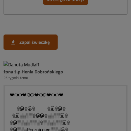
Zapal świeczkę
żona ś.p.Henia Dobrońskiego
26 tygodni temu
❤️ͼ̮̑●̮̑ͽ❤️ͼ̮̑●̮̑ͽ❤️ͼ̮̑●̮̑ͽ❤️ͼ̮̑●̮̑ͽ❤️
۩இ۩இ۩ ۩இ۩இ۩
۩இ░░░░۩இஇ۩░░░░இ۩
۩இ░░░░░░░۩░░░░░░இ۩
۩இ░░░Rocznicowe.░░░இ۩