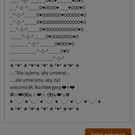
___*-:¦:-*_____0♥0♥_____♥0♥0
__*-:¦:-*____0♥0000♥___♥000♥0
_*-:¦:-*____0♥0000000♥000000♥0
_*-:¦:-*____0♥00000000000000♥0
__*-:¦:-*____0♥000000000000♥0
____*-:¦:-*____0♥00000000♥0
______*-:¦:-*_____0♥000♥0
_________*-:¦:-*____0♥0
______________,*-:¦:-*
✬ *♥* ✬ *♥*✬ *♥* ✬ *♥* ✬*♥* ✬
......"Nie żyjemy, aby umierać...
......ale umieramy, aby żyć
wiecznie.M. Buchbergerę.❤️⭐❤️
✿♨❤️ԑ̮̑♦̮̑ɜܓ♨❤️♨ ԑ̮̑♦̮̑ɜܓ❤️♨✿
♥ ⋱⋰ ♥ ⋱⋰ ♥ ⋱⋰ ♥ ⋱⋰ ♥⋱⋰ ♥⋱⋰ ♥
✬ *♥* ✬ *♥*✬ *♥* ✬ *♥* ✬*♥* ✬
Zgłoś nadużycie