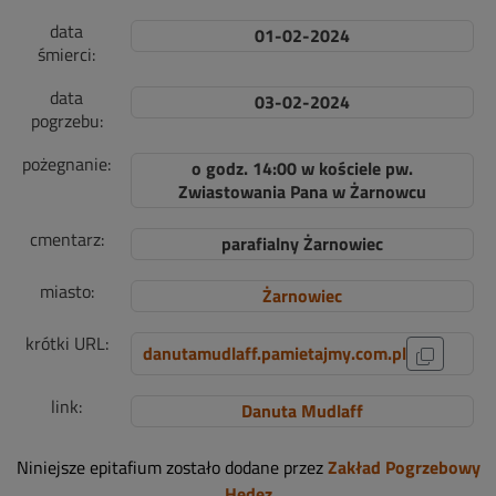
data
01-02-2024
śmierci:
data
03-02-2024
pogrzebu:
pożegnanie:
o godz. 14:00 w kościele pw.
Zwiastowania Pana w Żarnowcu
cmentarz:
parafialny Żarnowiec
miasto:
Żarnowiec
krótki URL:
danutamudlaff.pamietajmy.com.pl
link:
Danuta Mudlaff
Niniejsze epitafium zostało dodane przez
Zakład Pogrzebowy
Hedez