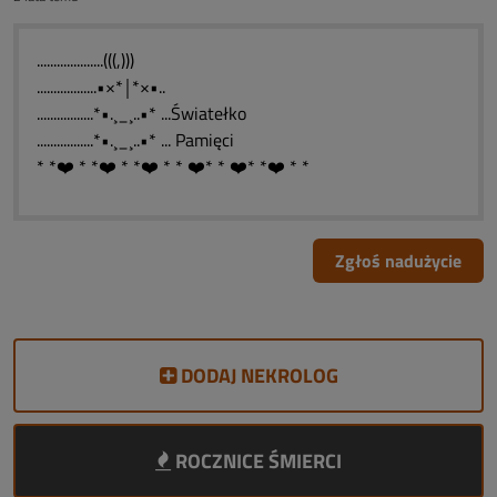
....................(((,)))
..................•×*￨*×•..
.................*•.¸_¸..•* ...Światełko
.................*•.¸_¸..•* ... Pamięci
* *❤️ * *❤️ * *❤️ * * ❤️* * ❤️* *❤️ * *
Zgłoś nadużycie
DODAJ NEKROLOG
ROCZNICE ŚMIERCI