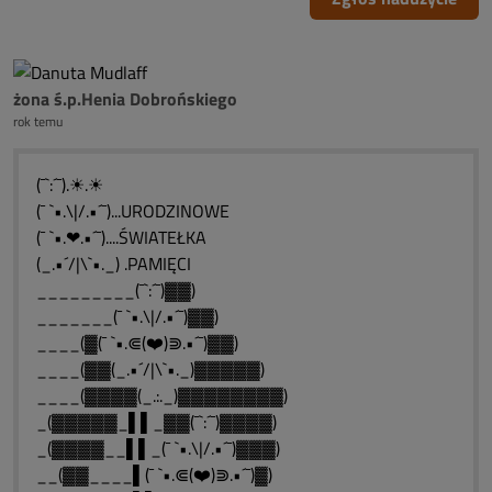
żona ś.p.Henia Dobrońskiego
rok temu
(¯`:´¯).☀.☀
(¯ `•.\|/.•´¯)...URODZINOWE
(¯ `•.❤.•´¯)....ŚWIATEŁKA
(_.•´/|\`•._) .PAMIĘCI
_________(¯`:´¯)▓▓)
_______(¯ `•.\|/.•´¯)▓▓)
____(▓(¯ `•.⋐(❤️)⋑.•´¯)▓▓)
____(▓▓(_.•´/|\`•._)▓▓▓▓▓)
____(▓▓▓▓(_.:._)▓▓▓▓▓▓▓▓)
_(▓▓▓▓▓_▌▌_▓▓(¯`:´¯)▓▓▓▓)
_(▓▓▓▓__▌▌_(¯ `•.\|/.•´¯)▓▓▓)
__(▓▓____▌(¯ `•.⋐(❤️)⋑.•´¯)▓)