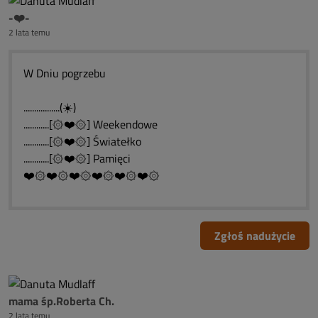
-❤️-
2 lata temu
W Dniu pogrzebu
.................(☀️)
............[۞❤️۞] Weekendowe
............[۞❤️۞] Światełko
............[۞❤️۞] Pamięci
❤️۞❤️۞❤️۞❤️۞❤️۞❤️۞
Zgłoś nadużycie
mama śp.Roberta Ch.
2 lata temu