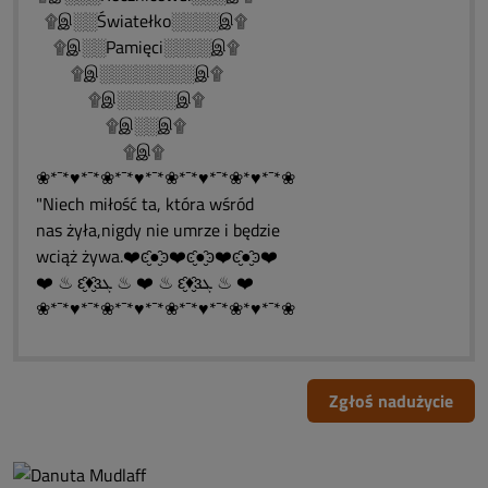
۩இ░░Światełko░░░░இ۩
۩இ░░Pamięci░░░░இ۩
۩இ░░░░░░░░இ۩
۩இ░░░░░இ۩
۩இ░░இ۩
۩இ۩
❀*¯*♥*¯*❀*¯*♥*¯*❀*¯*♥*¯*❀*♥*¯*❀
"Niech miłość ta, która wśród
nas żyła,nigdy nie umrze i będzie
wciąż żywa.❤️ͼ̮̑●̮̑ͽ❤️ͼ̮̑●̮̑ͽ❤️ͼ̮̑●̮̑ͽ❤️
❤️ ♨ ԑ̮̑♦̮̑ɜܓ ♨ ❤️ ♨ ԑ̮̑♦̮̑ɜܓ ♨ ❤️
❀*¯*♥*¯*❀*¯*♥*¯*❀*¯*♥*¯*❀*♥*¯*❀
Zgłoś nadużycie