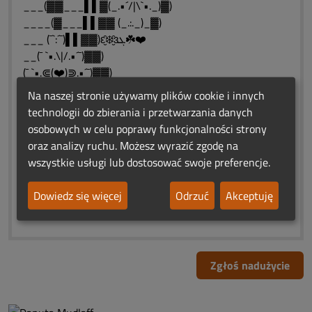
___(▓▓___▌▌▓(_.•´/|\`•._)▓)
____(▓___▌▌▓▓ (_.:._)_▓)
___ (¯`:´¯)▌▌▓▓)ԑ̮̑❄️̮̑ɜܓ☘️❤️
__(¯ `•.\|/.•´¯)▓▓)
(¯ `•.⋐(❤️)⋑.•´¯)▓▓)
__(_.•´/|\`•._)▓▓▓▓▓)
Na naszej stronie używamy plików cookie i innych
___(_.:._)▓▓▓▓▓▓▓▓)
technologii do zbierania i przetwarzania danych
❤️♨ԑ̮̑♦̮̑ɜܓ♨❤️♨ԑ̮̑♦̮̑ɜܓ♨❤️
osobowych w celu poprawy funkcjonalności strony
✬ *♥* ✬ *♥*✬ *♥* ✬ *♥* ✬
oraz analizy ruchu. Możesz wyrazić zgodę na
"Nie umiera ten,kto trwa
wszystkie usługi lub dostosować swoje preferencje.
w sercach i pamięci naszej"
❤️♨ԑ̮̑♦̮̑ɜܓ♨❤️♨ԑ̮̑♦̮̑ɜܓ♨❤️
Dowiedz się więcej
Odrzuć
Akceptuję
✬ *♥* ✬ *♥*✬ *♥* ✬ *♥* ✬
Zgłoś nadużycie