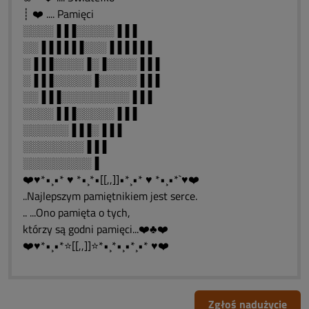
┊ ❤️ .... Pamięci
░░░░▐▐▐░░░░░▐▐▐
░░▐▐▐▐▐▐░░░▐▐▐▐▐▐
░▐▐▐░░░░▐░▐░░░░▐▐▐
░▐▐▐░░░░░▐░░░░░▐▐▐
░░▐▐▐░░░░░░░░░▐▐▐
░░░░▐▐▐░░░░░▐▐▐
░░░░░░▐▐▐░▐▐▐
░░░░░░░░▐▐▐
░░░░░░░░░▐
❤️♥*•¸•* ♥ *•¸*•[[,,]]•*¸•* ♥ *•¸•*`♥❤️
..Najlepszym pamiętnikiem jest serce.
.. ...Ono pamięta o tych,
którzy są godni pamięci...❤️♣❤️
❤️♥*•¸•*⭐[[,,]]⭐*•¸*•¸•*¸•* ♥❤️
Zgłoś nadużycie