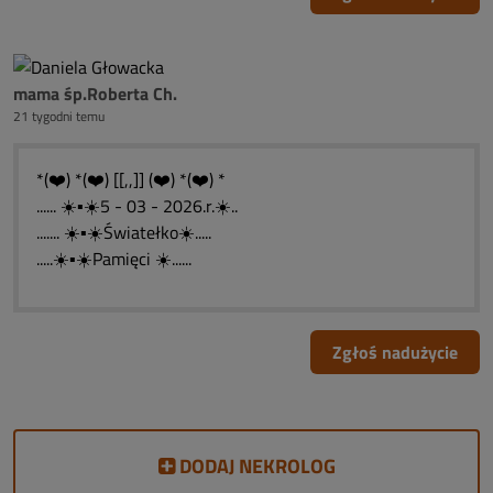
mama śp.Roberta Ch.
21 tygodni temu
*(❤️) *(❤️) [[,,]] (❤️) *(❤️) *
...... ☀️▪️☀️5 - 03 - 2026.r.☀️..
....... ☀️▪️☀️Światełko☀️.....
.....☀️▪️☀️Pamięci ☀️......
Zgłoś nadużycie
DODAJ NEKROLOG