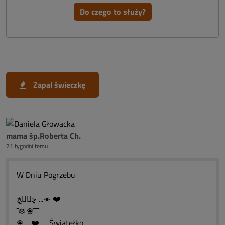
Do czego to służy?
Zapal świeczkę
mama śp.Roberta Ch.
21 tygodni temu
W Dniu Pogrzebu
ڿڰۣڿ ...☀️ ❤️
¯❄️ ❀¯¯¯
❀ ❤️ .... Światełko