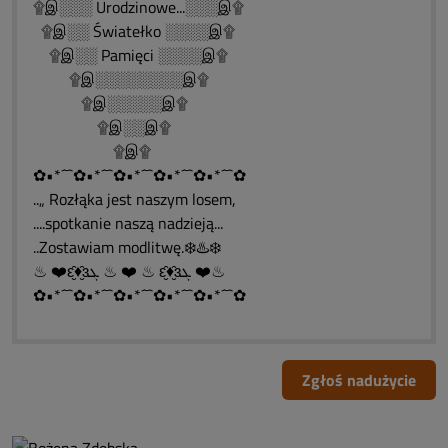
۩இ░░░ Urodzinowe...░░░இ۩
۩இ░░ Światełko ░░░░இ۩
۩இ░░ Pamięci ░░░░இ۩
۩இ░░░░░░░░இ۩
۩இ░░░░░இ۩
۩இ░░இ۩
۩இ۩
✿•*´¯`✿•*´¯`✿•*´¯`✿•*´¯`✿•*´¯`✿
..„ Rozłąka jest naszym losem,
....spotkanie naszą nadzieją...
..Zostawiam modlitwę.❄️♨️❄️
♨ ❤️ԑ̮̑♦̮̑ɜܓ ♨ ❤️ ♨ ԑ̮̑♦̮̑ɜܓ ❤️♨
✿•*´¯`✿•*´¯`✿•*´¯`✿•*´¯`✿•*´¯`✿
Zgłoś nadużycie