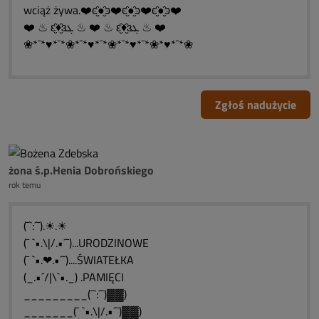
wciąż żywa.❤️ͼ̮̑●̮̑ͽ❤️ͼ̮̑●̮̑ͽ❤️ͼ̮̑●̮̑ͽ❤️
❤️ ♨ ԑ̮̑♦̮̑ɜܓ ♨ ❤️ ♨ ԑ̮̑♦̮̑ɜܓ ♨ ❤️
❀*¯*♥*¯*❀*¯*♥*¯*❀*¯*♥*¯*❀*♥*¯*❀
Zgłoś nadużycie
żona ś.p.Henia Dobrońskiego
rok temu
(¯`:´¯).☀.☀
(¯ `•.\|/.•´¯)...URODZINOWE
(¯ `•.❤.•´¯)....ŚWIATEŁKA
(_.•´/|\`•._) .PAMIĘCI
_________(¯`:´¯)▓▓)
_______(¯ `•.\|/.•´¯)▓▓)