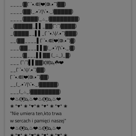
____(▓(¯ `•.⋐(❤️)⋑.•´¯)▓▓)
____(▓▓(_.•´/|\`•._)▓▓▓▓▓)
____(▓▓▓▓(_.:._)▓▓▓▓▓▓▓▓)
_(▓▓▓▓▓_▌▌_▓▓(¯`:´¯)▓▓▓▓)
_(▓▓▓▓__▌▌_(¯ `•.\|/.•´¯)▓▓▓)
__(▓▓____▌(¯ `•.⋐(❤️)⋑.•´¯)▓)
___(▓▓___▌▌▓(_.•´/|\`•._)▓)
____(▓___▌▌▓▓ (_.:._)_▓)
___ (¯`:´¯)▌▌▓▓)ԑ̮̑❄️̮̑ɜܓ☘️❤️
__(¯ `•.\|/.•´¯)▓▓)
(¯ `•.⋐(❤️)⋑.•´¯)▓▓)
__(_.•´/|\`•._)▓▓▓▓▓)
___(_.:._)▓▓▓▓▓▓▓▓)
❤️♨ԑ̮̑♦̮̑ɜܓ♨❤️♨ԑ̮̑♦̮̑ɜܓ♨❤️
✬ *♥* ✬ *♥*✬ *♥* ✬ *♥* ✬
"Nie umiera ten,kto trwa
w sercach i pamięci naszej"
❤️♨ԑ̮̑♦̮̑ɜܓ♨❤️♨ԑ̮̑♦̮̑ɜܓ♨❤️
✬ *♥* ✬ *♥*✬ *♥* ✬ *♥* ✬