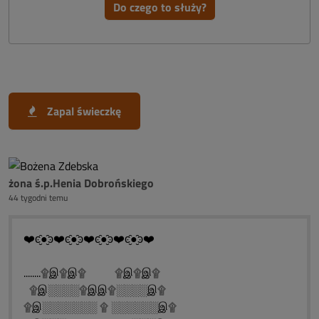
Do czego to służy?
Zapal świeczkę
żona ś.p.Henia Dobrońskiego
44 tygodni temu
❤️ͼ̮̑●̮̑ͽ❤️ͼ̮̑●̮̑ͽ❤️ͼ̮̑●̮̑ͽ❤️ͼ̮̑●̮̑ͽ❤️
........۩இ۩இ۩ ۩இ۩இ۩
۩இ░░░░۩இஇ۩░░░░இ۩
۩இ░░░░░░░ ۩ ░░░░░░இ۩