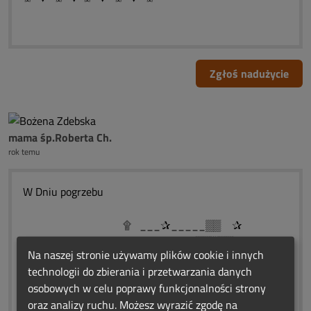
Zgłoś nadużycie
mama śp.Roberta Ch.
rok temu
W Dniu pogrzebu
۩ ___✰_____▒▒ ✰
۩ ________▒▒░▒▒
Na naszej stronie używamy plików cookie i innych
۩ __✰___▒▒░░░▒▒ ✰
technologii do zbierania i przetwarzania danych
۩ ____--▒▒░░░░░░▒▒
osobowych w celu poprawy funkcjonalności strony
۩ ____✰_▒▒░()░▒▒ ✰
oraz analizy ruchu. Możesz wyrazić zgodę na
۩ _✰_____ ▒░▌░▒