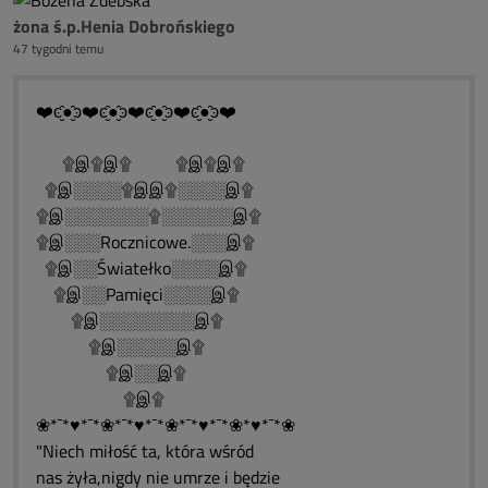
żona ś.p.Henia Dobrońskiego
47 tygodni temu
❤️ͼ̮̑●̮̑ͽ❤️ͼ̮̑●̮̑ͽ❤️ͼ̮̑●̮̑ͽ❤️ͼ̮̑●̮̑ͽ❤️
۩இ۩இ۩ ۩இ۩இ۩
۩இ░░░░۩இஇ۩░░░░இ۩
۩இ░░░░░░░۩░░░░░░இ۩
۩இ░░░Rocznicowe.░░░இ۩
۩இ░░Światełko░░░░இ۩
۩இ░░Pamięci░░░░இ۩
۩இ░░░░░░░░இ۩
۩இ░░░░░இ۩
۩இ░░இ۩
۩இ۩
❀*¯*♥*¯*❀*¯*♥*¯*❀*¯*♥*¯*❀*♥*¯*❀
"Niech miłość ta, która wśród
nas żyła,nigdy nie umrze i będzie