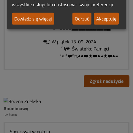
wszystkie usługi lub dostosować swoje preferencje.
۩ ______✰_.███ ✰
۩ __✰_____.███✰
Dowiedz się więcej
Odrzuć
Akceptuję
۩ ______.▓▓███▓█
۩ ____▓▓▓▓▓▓▓▓▓▓█
❤,҉, W piątek 13-09-2024
՝՝ϡ❤ Światełko Pamięci
*¤.*❤️*¤.◕●❤️★❤️●◕★❤️●◕
Zgłoś nadużycie
Anonimowy
rok temu
Spoczywaj w pokoju