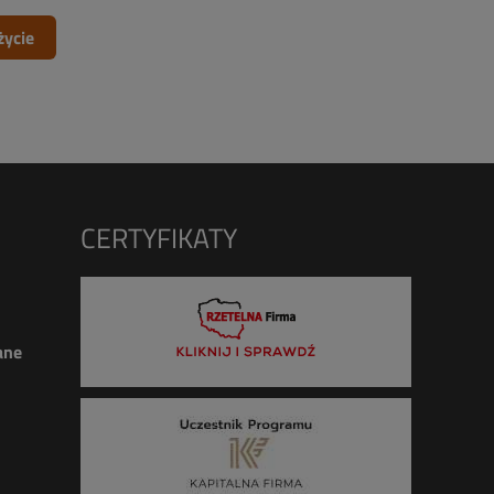
życie
CERTYFIKATY
ane