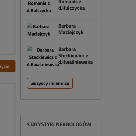
Romanis z
d.Kulczycka
Barbara
Maciejczyk
Barbara
Steckiewicz z
d.Kwaśniewska
życie
wszyscy imiennicy
STATYSTYKI NEKROLOGÓW