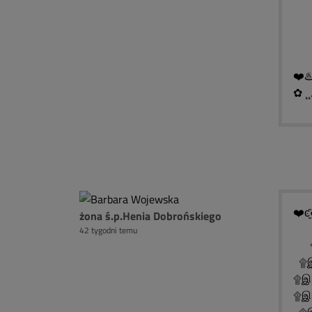
█ 
█ ▓
❤️♨
✿ ¸¸
❤️ͼ̮̑
żona ś.p.Henia Dobrońskiego
42 tygodni temu
۩
۩இ
۩இ
۩இ