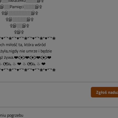
░░Światełko░░░░இ۩
░░Pamięci░░░░இ۩
இ░░░░░░░░இ۩
இ░░░░░இ۩
இ░░இ۩
۩இ۩
*♥*¯*❀*¯*♥*¯*❀*¯*♥*¯*❀*♥*¯*❀
ech miłość ta, która wśród
żyła,nigdy nie umrze i będzie
ż żywa.❤️ͼ̮̑●̮̑ͽ❤️ͼ̮̑●̮̑ͽ❤️ͼ̮̑●̮̑ͽ❤️
❤️ ♨ ԑ̮̑♦̮̑ɜܓ ♨ ❤️ ♨ ԑ̮̑♦̮̑ɜܓ ♨ ❤️
*♥*¯*❀*¯*♥*¯*❀*¯*♥*¯*❀*♥*¯*❀
Zgłoś nadu
niu pogrzebu