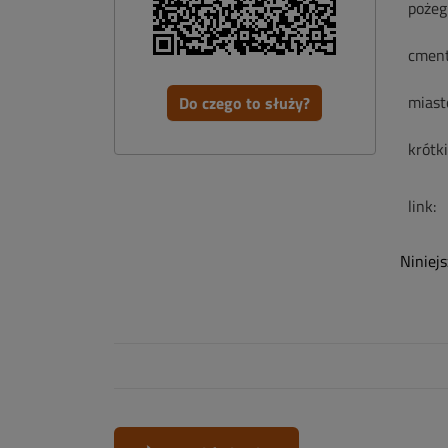
pożeg
cment
miast
Do czego to służy?
krótk
link:
Niniej