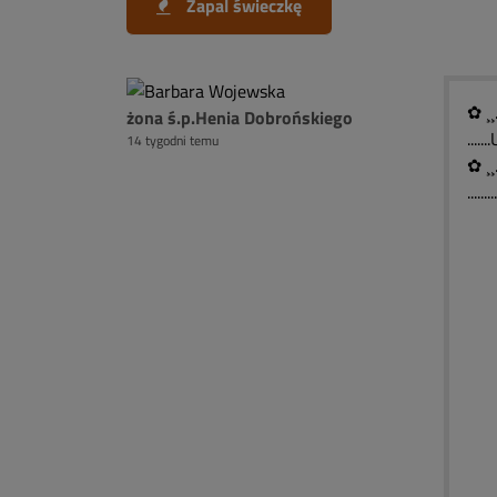
Zapal świeczkę
✿ ¸¸
żona ś.p.Henia Dobrońskiego
...
14 tygodni temu
✿ ¸¸
......
)¯
(░
( 
(
`
█ 
█ 
█ 
█ 