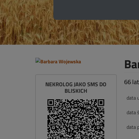
Ba
66 lat
NEKROLOG JAKO SMS DO
BLISKICH
data 
data ś
data 