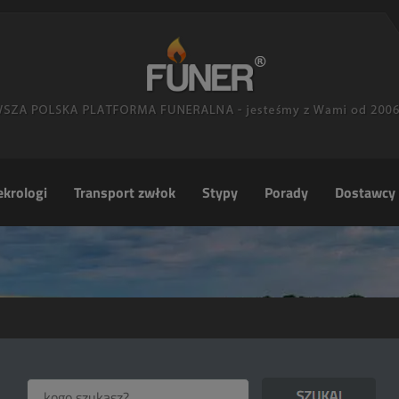
krologi
Transport zwłok
Stypy
Porady
Dostawcy