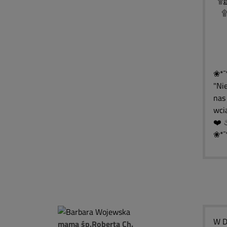
۩இ
۩இ
۩
۩
۩
❀*¯
"Ni
nas 
wcią
❀*¯
W D
mama śp.Roberta Ch.