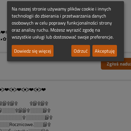
▓_▓▓ pełne gorących łez
Na naszej stronie używamy plików cookie i innych
▓ i bliskość osieroconych serc.“..
technologii do zbierania i przetwarzania danych
█
osobowych w celu poprawy funkcjonalności strony
█
oraz analizy ruchu. Możesz wyrazić zgodę na
️❤️❄️❤️♨️❤️♨️❄️ ❤️♨️❤️
wszystkie usługi lub dostosować swoje preferencje.
.•✿ ¸¸.•✿ ¸¸.•✿ ¸¸.•✿ ¸¸.•✿¸¸.•✿
Dowiedz się więcej
Odrzuć
Akceptuję
Zgłoś nadu
●̮̑ͽ❤️ͼ̮̑●̮̑ͽ❤️ͼ̮̑●̮̑ͽ❤️ͼ̮̑●̮̑ͽ❤️
இ۩இ۩ ۩இ۩இ۩
░░░░۩இஇ۩░░░░இ۩
░░░░░░░۩░░░░░░இ۩
░░░Rocznicowe.░░░இ۩