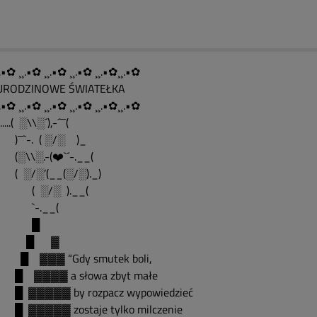
.•✿ ¸¸.•✿ ¸¸.•✿ ¸¸.•✿ ¸¸.•✿¸¸.•✿
....URODZINOWE ŚWIATEŁKA
.•✿ ¸¸.•✿ ¸¸.•✿ ¸¸.•✿ ¸¸.•✿¸¸.•✿
........( ░\\░´),-´¯¯(
¯`-. ( ░/░ )_
\\░.-(❤️`´-.__(
░/░’(__(░/░)._)
 ░/░ ).__(
-.__(
█
█ ▓
▓▓▓ “Gdy smutek boli,
▓▓▓▓ a słowa zbyt małe
▓▓▓▓▓ by rozpacz wypowiedzieć
▓▓▓▓▓ zostaje tylko milczenie