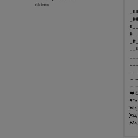
rok temu
_##
_##
#__
#__
_#_
__#
___
___
___
…………
………
♥*•¸