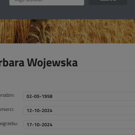
rbara Wojewska
urodzin:
02-05-1958
mierci:
12-10-2024
pogrzebu:
17-10-2024