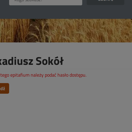
kadiusz Sokół
tego epitafium należy podać hasło dostępu.