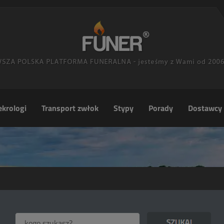
krologi
Transport zwłok
Stypy
Porady
Dostawcy