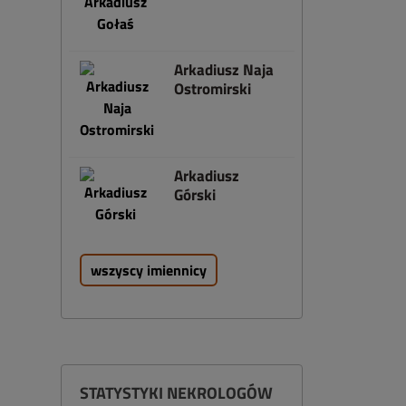
Arkadiusz Naja
Ostromirski
Arkadiusz
Górski
wszyscy imiennicy
STATYSTYKI NEKROLOGÓW