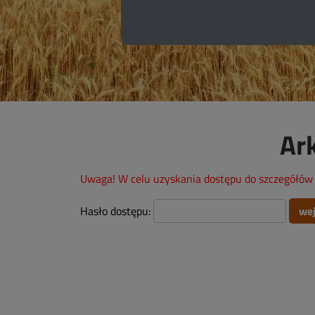
Ar
Uwaga! W celu uzyskania dostępu do szczegółów 
Hasło dostępu: