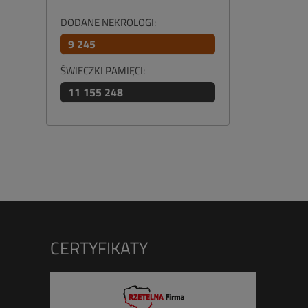
DODANE NEKROLOGI:
9 245
ŚWIECZKI PAMIĘCI:
11 155 248
CERTYFIKATY