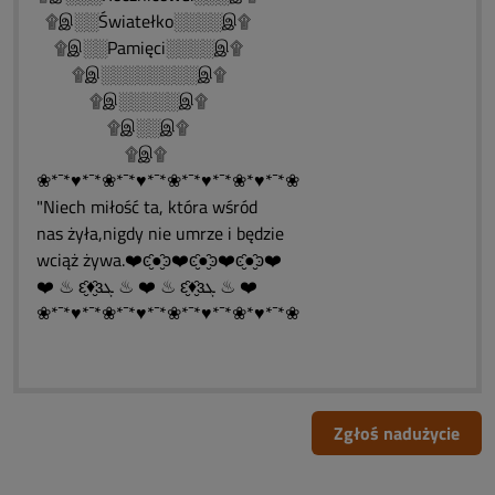
۩இ░░Światełko░░░░இ۩
۩இ░░Pamięci░░░░இ۩
۩இ░░░░░░░░இ۩
۩இ░░░░░இ۩
۩இ░░இ۩
۩இ۩
❀*¯*♥*¯*❀*¯*♥*¯*❀*¯*♥*¯*❀*♥*¯*❀
"Niech miłość ta, która wśród
nas żyła,nigdy nie umrze i będzie
wciąż żywa.❤️ͼ̮̑●̮̑ͽ❤️ͼ̮̑●̮̑ͽ❤️ͼ̮̑●̮̑ͽ❤️
❤️ ♨ ԑ̮̑♦̮̑ɜܓ ♨ ❤️ ♨ ԑ̮̑♦̮̑ɜܓ ♨ ❤️
❀*¯*♥*¯*❀*¯*♥*¯*❀*¯*♥*¯*❀*♥*¯*❀
Zgłoś nadużycie