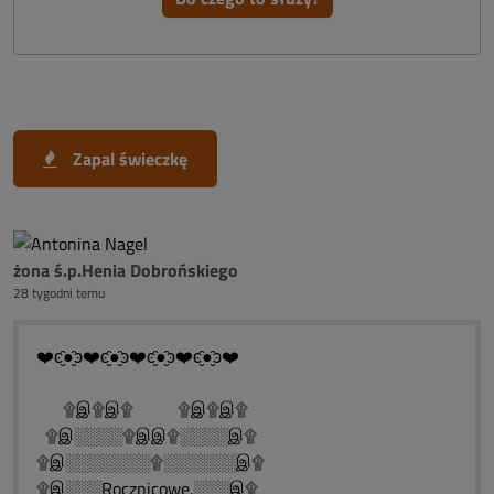
Zapal świeczkę
żona ś.p.Henia Dobrońskiego
28 tygodni temu
❤️ͼ̮̑●̮̑ͽ❤️ͼ̮̑●̮̑ͽ❤️ͼ̮̑●̮̑ͽ❤️ͼ̮̑●̮̑ͽ❤️
۩இ۩இ۩ ۩இ۩இ۩
۩இ░░░░۩இஇ۩░░░░இ۩
۩இ░░░░░░░۩░░░░░░இ۩
۩இ░░░Rocznicowe.░░░இ۩