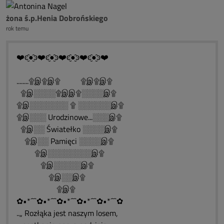
żona ś.p.Henia Dobrońskiego
rok temu
❤️ͼ̮̑●̮̑ͽ❤️ͼ̮̑●̮̑ͽ❤️ͼ̮̑●̮̑ͽ❤️ͼ̮̑●̮̑ͽ❤️
........۩இ۩இ۩ ۩இ۩இ۩
۩இ░░░░۩இஇ۩░░░░இ۩
۩இ░░░░░░░ ۩ ░░░░░░இ۩
۩இ░░░ Urodzinowe...░░░இ۩
۩இ░░ Światełko ░░░░இ۩
۩இ░░ Pamięci ░░░░இ۩
۩இ░░░░░░░░இ۩
۩இ░░░░░இ۩
۩இ░░இ۩
۩இ۩
✿•*´¯`✿•*´¯`✿•*´¯`✿•*´¯`✿•*´¯`✿
..„ Rozłąka jest naszym losem,