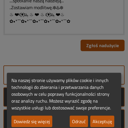
....spotkanie naszą nadzieją...
..Zostawiam modlitwę.❄️♨️❄️
♨ ❤️ԑ̮̑♦̮̑ɜܓ ♨ ❤️ ♨ ԑ̮̑♦̮̑ɜܓ ❤️♨
✿•*´¯`✿•*´¯`✿•*´¯`✿•*´¯`✿•*´¯`✿
Zgłoś nadużycie
DODAJ NEKROLOG
Na naszej stronie używamy plików cookie i innych
technologii do zbierania i przetwarzania danych
osobowych w celu poprawy funkcjonalności strony
ROCZNICE ŚMIERCI
oraz analizy ruchu. Możesz wyrazić zgodę na
wszystkie usługi lub dostosować swoje preferencje.
ROCZNICE URODZIN
Dowiedz się więcej
Odrzuć
Akceptuję