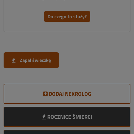
Do czego to służy?
Zapal świeczkę
DODAJ NEKROLOG
ROCZNICE ŚMIERCI