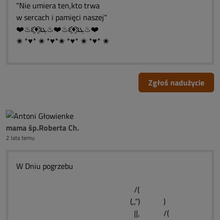
"Nie umiera ten,kto trwa
w sercach i pamięci naszej"
❤️♨ԑ̮̑♦̮̑ɜܓ♨❤️♨ԑ̮̑♦̮̑ɜܓ♨❤️
✬ *♥* ✬ *♥*✬ *♥* ✬ *♥* ✬
Zgłoś nadużycie
mama śp.Roberta Ch.
2 lata temu
W Dniu pogrzebu
/(
(,,”) )
||, /(