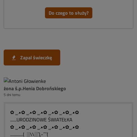
Do czego to służy?
Zapal świeczkę
żona ś.p.Henia Dobrońskiego
5 dni temu
✿ ¸¸.•✿ ¸¸.•✿ ¸¸.•✿ ¸¸.•✿ ¸¸.•✿¸¸.•✿
.......URODZINOWE ŚWIATEŁKA
✿ ¸¸.•✿ ¸¸.•✿ ¸¸.•✿ ¸¸.•✿ ¸¸.•✿¸¸.•✿
..............( ░\\░´),-´¯¯(