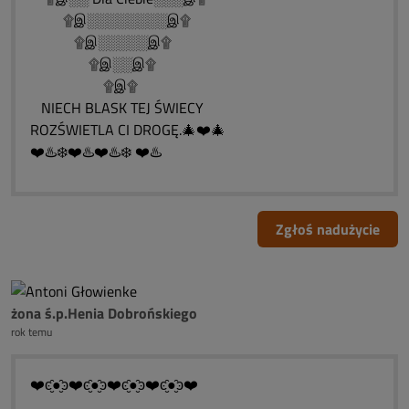
۩இ░░░░░░░░இ۩
۩இ░░░░░இ۩
۩இ░░இ۩
۩இ۩
NIECH BLASK TEJ ŚWIECY
ROZŚWIETLA CI DROGĘ.🎄❤️🎄
❤️♨️❄️❤️♨️❤️♨️❄️ ❤️♨️
Zgłoś nadużycie
żona ś.p.Henia Dobrońskiego
rok temu
❤️ͼ̮̑●̮̑ͽ❤️ͼ̮̑●̮̑ͽ❤️ͼ̮̑●̮̑ͽ❤️ͼ̮̑●̮̑ͽ❤️