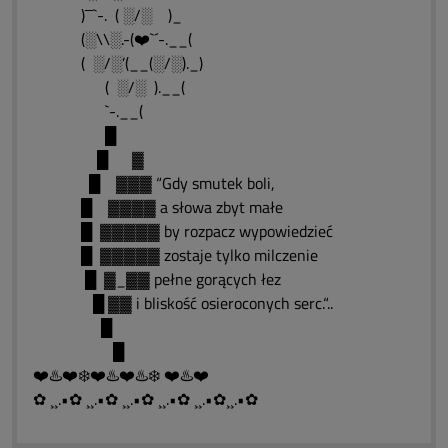
)¯¯`-. ( ░/░ )_
(░\\░.-(❤️`´-.__(
( ░/░’(__(░/░)._)
( ░/░ ).__(
`-.__(
█
█ ▓
█ ▓▓▓ “Gdy smutek boli,
█ ▓▓▓▓ a słowa zbyt małe
█ ▓▓▓▓▓ by rozpacz wypowiedzieć
█ ▓▓▓▓▓ zostaje tylko milczenie
█ ▓_▓▓ pełne gorących łez
█ ▓▓ i bliskość osieroconych serc.“..
█
█
❤️♨️❤️❄️❤️♨️❤️♨️❄️ ❤️♨️❤️
✿ ¸¸.•✿ ¸¸.•✿ ¸¸.•✿ ¸¸.•✿ ¸¸.•✿¸¸.•✿