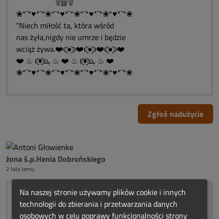
۩இ۩
❀*¯*♥*¯*❀*¯*♥*¯*❀*¯*♥*¯*❀*♥*¯*❀
"Niech miłość ta, która wśród
nas żyła,nigdy nie umrze i będzie
wciąż żywa.❤️ͼ̮̑●̮̑ͽ❤️ͼ̮̑●̮̑ͽ❤️ͼ̮̑●̮̑ͽ❤️
❤️ ♨ ԑ̮̑♦̮̑ɜܓ ♨ ❤️ ♨ ԑ̮̑♦̮̑ɜܓ ♨ ❤️
❀*¯*♥*¯*❀*¯*♥*¯*❀*¯*♥*¯*❀*♥*¯*❀
Zgłoś nadużycie
żona ś.p.Henia Dobrońskiego
2 lata temu
Na naszej stronie używamy plików cookie i innych
(¯`:´¯).☀.☀
technologii do zbierania i przetwarzania danych
(¯ `•.\|/.•´¯)...URODZINOWE
osobowych w celu poprawy funkcjonalności strony