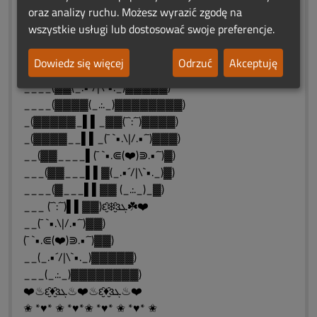
(¯ `•.❤.•´¯)....ŚWIATEŁKA
oraz analizy ruchu. Możesz wyrazić zgodę na
(_.•´/|\`•._) .PAMIĘCI
wszystkie usługi lub dostosować swoje preferencje.
_________(¯`:´¯)▓▓)
_______(¯ `•.\|/.•´¯)▓▓)
Dowiedz się więcej
Odrzuć
Akceptuję
____(▓(¯ `•.⋐(❤️)⋑.•´¯)▓▓)
____(▓▓(_.•´/|\`•._)▓▓▓▓▓)
____(▓▓▓▓(_.:._)▓▓▓▓▓▓▓▓)
_(▓▓▓▓▓_▌▌_▓▓(¯`:´¯)▓▓▓▓)
_(▓▓▓▓__▌▌_(¯ `•.\|/.•´¯)▓▓▓)
__(▓▓____▌(¯ `•.⋐(❤️)⋑.•´¯)▓)
___(▓▓___▌▌▓(_.•´/|\`•._)▓)
____(▓___▌▌▓▓ (_.:._)_▓)
___ (¯`:´¯)▌▌▓▓)ԑ̮̑❄️̮̑ɜܓ☘️❤️
__(¯ `•.\|/.•´¯)▓▓)
(¯ `•.⋐(❤️)⋑.•´¯)▓▓)
__(_.•´/|\`•._)▓▓▓▓▓)
___(_.:._)▓▓▓▓▓▓▓▓)
❤️♨ԑ̮̑♦̮̑ɜܓ♨❤️♨ԑ̮̑♦̮̑ɜܓ♨❤️
✬ *♥* ✬ *♥*✬ *♥* ✬ *♥* ✬