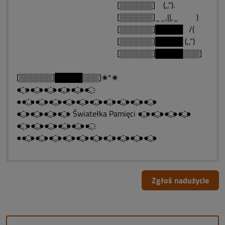
[▒▒▒▒▒▒] (,,”).
[▒▒▒▒▒▒]__,||,_ )
[▒▒▒▒▒▒]█████ /(
[▒▒▒▒▒▒]█████ (,,”)
[▒▒▒▒▒▒]█████▒▒▒]
[▒▒▒▒▒▒]█████▒▒▒]✬*✬
●.҈ ●●.҈.●●.҈.●●.҈.●●.҈.●●.҈
●●.҈.●●.҈.●●.҈.●●.҈.●●.҈.●●.҈.●●.҈.●●.҈.●●.҈.●●.҈.●
●.҈.●●.҈.●●.҈.●●.҈.● Światełka Pamięci ●.҈.●●.҈.●●.҈.●●.҈.●
●.҈ ●●.҈.●●.҈.●●.҈.●●.҈.●●.҈
●●.҈.●●.҈.●●.҈.●●.҈.●●.҈.●●.҈.●●.҈.●●.҈.●●.҈.●●.҈.●
Zgłoś nadużycie