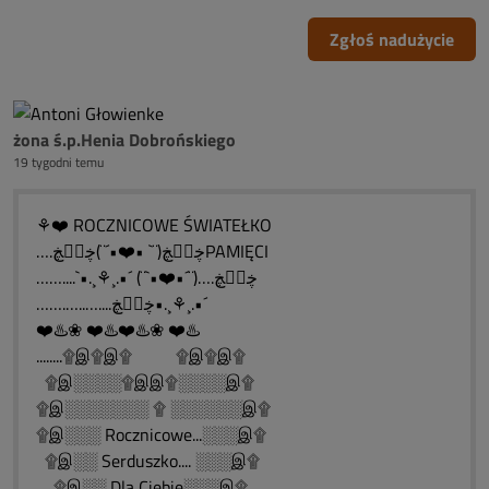
Zgłoś nadużycie
żona ś.p.Henia Dobrońskiego
19 tygodni temu
⚘❤️ ROCZNICOWE ŚWIATEŁKO
….ڿڰۣڿ(¨` •❤️•´¨)ڿڰۣڿPAMIĘCI
……....`•.¸⚘¸.•´ (¨`•❤️•´¨)….ڿڰۣڿ
…….…..…....ڿڰۣڿ•.¸⚘¸.•´
❤️♨️❀ ❤️♨️❤️♨️❀ ❤️♨️
........۩இ۩இ۩ ۩இ۩இ۩
۩இ░░░░۩இஇ۩░░░░இ۩
۩இ░░░░░░░ ۩ ░░░░░░இ۩
۩இ░░░ Rocznicowe...░░░இ۩
۩இ░░ Serduszko.... ░░░இ۩
۩இ░░ Dla Ciebie░░░இ۩