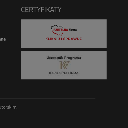
CERTYFIKATY
ane
utorskim.