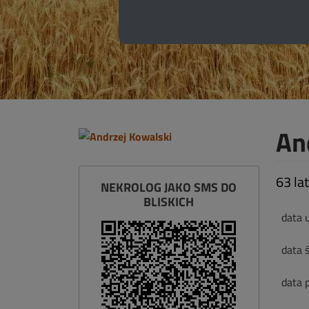
An
63 la
NEKROLOG JAKO SMS DO
BLISKICH
data 
data ś
data 