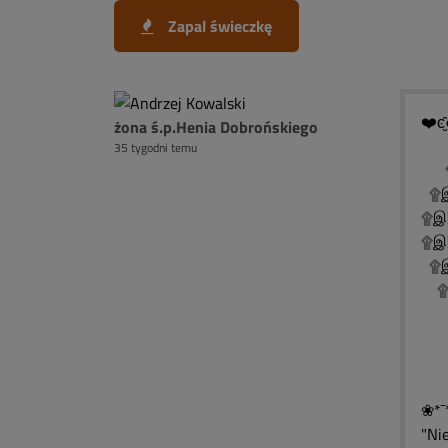
Zapal świeczkę
❤️ͼ̮̑
żona ś.p.Henia Dobrońskiego
35 tygodni temu
۩
۩இ
۩இ
۩இ
۩இ
۩இ
۩
۩
۩
❀*¯
"Ni