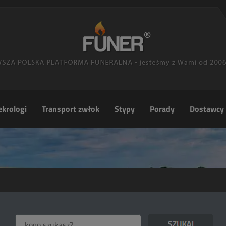
krologi
Transport zwłok
Stypy
Porady
Dostawcy