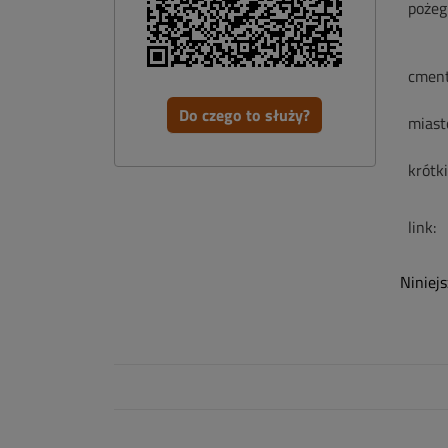
pożeg
cment
Do czego to służy?
miast
krótk
link:
Niniej