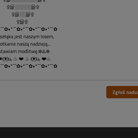
இ░░░░░இ۩
இ░░இ۩
۩இ۩
´¯`✿•*´¯`✿•*´¯`✿•*´¯`✿•*´¯`✿
Rozłąka jest naszym losem,
spotkanie naszą nadzieją...
ostawiam modlitwę.❄️♨️❄️
♨ ❤️ԑ̮̑♦̮̑ɜܓ ♨ ❤️ ♨ ԑ̮̑♦̮̑ɜܓ ❤️♨
´¯`✿•*´¯`✿•*´¯`✿•*´¯`✿•*´¯`✿
Zgłoś nadu