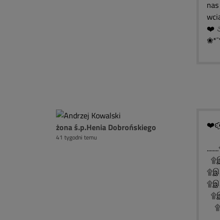
nas 
wcią
❀*¯
❤️ͼ̮̑
żona ś.p.Henia Dobrońskiego
41 tygodni temu
..
۩இ
۩இ
۩இ░
۩இ
۩இ
۩