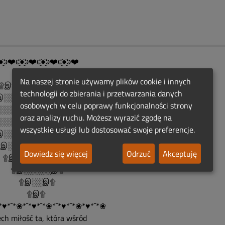
●̮̑ͽ❤️ͼ̮̑●̮̑ͽ❤️ͼ̮̑●̮̑ͽ❤️ͼ̮̑●̮̑ͽ❤️
Na naszej stronie używamy plików cookie i innych
இ۩இ۩ ۩இ۩இ۩
technologii do zbierania i przetwarzania danych
░░░░۩இஇ۩░░░░இ۩
osobowych w celu poprawy funkcjonalności strony
░░░░░░░۩░░░░░░இ۩
oraz analizy ruchu. Możesz wyrazić zgodę na
░░░Rocznicowe.░░░இ۩
wszystkie usługi lub dostosować swoje preferencje.
░░Światełko░░░░இ۩
░░Pamięci░░░░இ۩
Dowiedz się więcej
Odrzuć
Akceptuję
இ░░░░░░░░இ۩
இ░░░░░இ۩
இ░░இ۩
۩இ۩
*♥*¯*❀*¯*♥*¯*❀*¯*♥*¯*❀*♥*¯*❀
ech miłość ta, która wśród