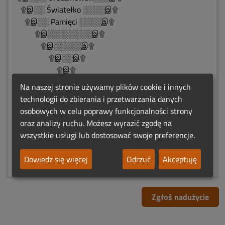
۩இ░░ Światełko ░░░░இ۩
۩இ░░ Pamięci ░░░░இ۩
۩இ░░░░░░░░இ۩
۩இ░░░░░இ۩
۩இ░░இ۩
۩இ۩
❀*¯*♥*¯*❀*¯*♥*¯*❀*¯*♥*¯*❀
Na naszej stronie używamy plików cookie i innych
..„ Rozłąka jest naszym losem,
technologii do zbierania i przetwarzania danych
....spotkanie naszą nadzieją...
osobowych w celu poprawy funkcjonalności strony
..Zostawiam modlitwę.❄️♨️❄️
oraz analizy ruchu. Możesz wyrazić zgodę na
♨❤️ԑ̮̑♦̮̑ɜܓ♨❤️♨ ԑ̮̑♦̮̑ɜܓ❤️♨
wszystkie usługi lub dostosować swoje preferencje.
❀*¯*♥*¯*❀*¯*♥*¯*❀*¯*♥*¯*
Dowiedz się więcej
Odrzuć
Akceptuję
Zgłoś nadużycie