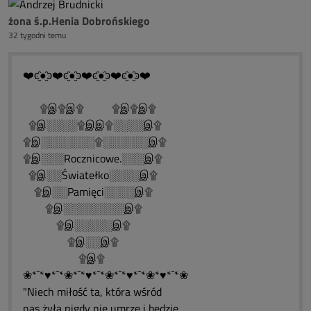
żona ś.p.Henia Dobrońskiego
32 tygodni temu
❤️ͼ̮̑●̮̑ͽ❤️ͼ̮̑●̮̑ͽ❤️ͼ̮̑●̮̑ͽ❤️ͼ̮̑●̮̑ͽ❤️
۩இ۩இ۩ ۩இ۩இ۩
۩இ░░░░۩இஇ۩░░░░இ۩
۩இ░░░░░░░۩░░░░░░இ۩
۩இ░░░Rocznicowe.░░░இ۩
۩இ░░Światełko░░░░இ۩
۩இ░░Pamięci░░░░இ۩
۩இ░░░░░░░░இ۩
۩இ░░░░░இ۩
۩இ░░இ۩
۩இ۩
❀*¯*♥*¯*❀*¯*♥*¯*❀*¯*♥*¯*❀*♥*¯*❀
"Niech miłość ta, która wśród
nas żyła,nigdy nie umrze i będzie