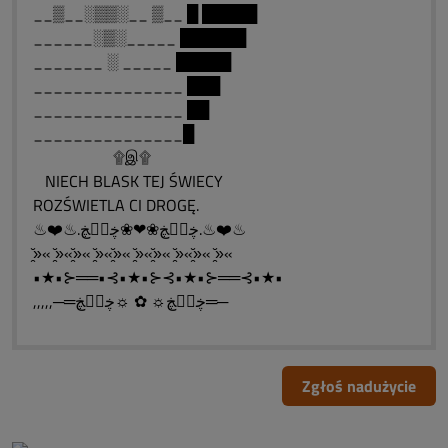
__▒__░▒▒░__ ▒__ █ █████
______░▒░_____ ██████
_______ ░ _____ █████
_______________ ███
_______________ ██
_______________█
۩இ۩
NIECH BLASK TEJ ŚWIECY
ROZŚWIETLA CI DROGĘ.
♨❤️♨.ڿڰۣڿ❀❤❀ڿڰۣڿ.♨❤️♨
»̯̆« »̯̆«»̯̆« »̯̆«»̯̆« »̯̆«»̯̆« »̯̆«»̯̆« »̯̆«
•★•⊱══•⊰•★•⊱⊰•★•⊱══⊰•★•
,,,,,─═ڿڰۣڿ☼ ✿ ☼ڿڰۣڿ═─
Zgłoś nadużycie