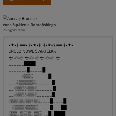
żona ś.p.Henia Dobrońskiego
25 tygodni temu
•★•⊱══•⊰•★•⊱⊰•★•⊱══⊰•★•
URODZINOWE ŚWIATEŁKA
»̯̆« »̯̆«»̯̆« »̯̆«»̯̆« »̯̆«»̯̆« »̯̆«»̯̆« »̯̆«
______████
_______█_____█
_____░▒▒░______█
___░▒▒▒▒▒░______█
__░▒▒░░▒▒░______ █
__░▒▒░░▒▒░______█
░▒▒░▒░▒▒░▒░____█____█
_ ░▒▒▒░▒▒▒░ ____ █___██
░▒▒_▒░░▒_▒▒░ __█_████