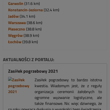
Garwolin
(31.6 km)
Konstancin-Jeziorna
(32.4 km)
Jadów
(34.1 km)
Warszawa
(38.6 km)
Piaseczno
(38.8 km)
Węgrów
(38.9 km)
Łochów
(39.8 km)
AKTUALNOŚCI Z PORTALU:
Zasiłek pogrzebowy 2021
Zasiłek pogrzebowy to bardzo istotna
kwestia. Wiadomym jest, że z reguły
organizacja ceremonii żałobnych to
ogromne wyzwanie logistyczne, ale
także finansowe. Nic więc dziwnego, że
co roku powraca dyskusja o wysokości tego świadczenia.