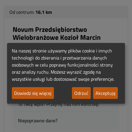
Od centrum:
16.1 km
Novum Przedsiębiorstwo
Wielobranżowe Kozioł Marcin
Na naszej stronie używamy plików cookie i innych
adres:
Mostowa 41
technologii do zbierania i przetwarzania danych
05-310 Kałuszyn
osobowych w celu poprawy funkcjonalności strony
woj.:
Mazowieckie
oraz analizy ruchu. Możesz wyrazić zgodę na
wszystkie usługi lub dostosować swoje preferencje.
Zobacz na mapie
Dowiedz się więcej
Odrzuć
Akceptuję
To Twój wpis? Przejmij nad nim kontrolę!
Niepoprawne dane?