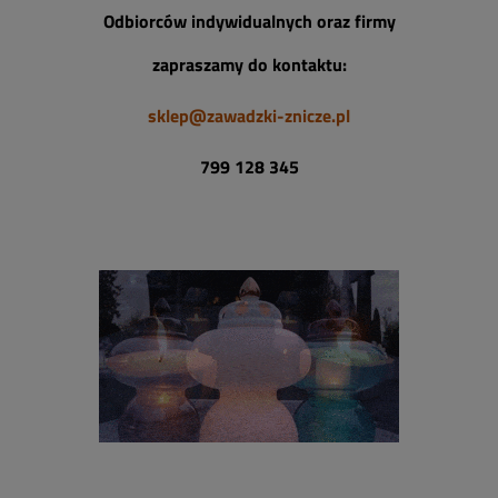
Odbiorców indywidualnych
oraz firmy
z
apraszamy do kontaktu
:
sklep@zawadzki-znicze.pl
799 128 345