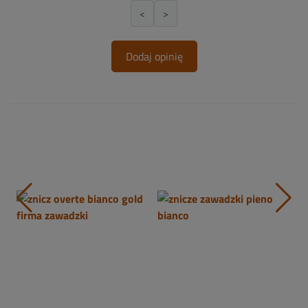
<
>
Dodaj opinię