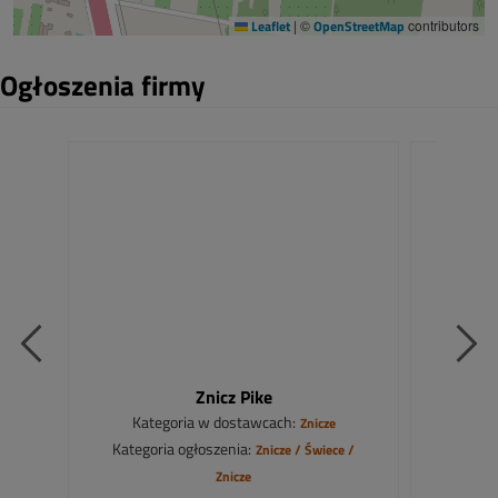
Leaflet
|
©
OpenStreetMap
contributors
Ogłoszenia firmy
Znicz Pike
Zni
Kategoria w dostawcach:
Kat
Znicze
Kategoria ogłoszenia:
Katego
Znicze / Świece /
Znicze