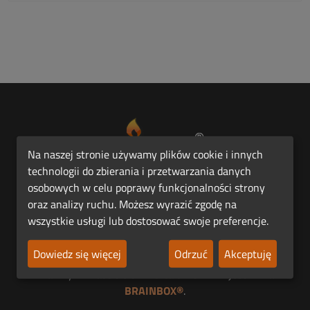
Na naszej stronie używamy plików cookie i innych
technologii do zbierania i przetwarzania danych
osobowych w celu poprawy funkcjonalności strony
Pierwsza Polska Platforma Funeralna FUNER®.
oraz analizy ruchu. Możesz wyrazić zgodę na
wszystkie usługi lub dostosować swoje preferencje.
Jesteśmy członkiem
Dowiedz się więcej
Odrzuć
Akceptuję
Prawnym właścicielem
Portalu FUNER®
jest firma
BRAINBOX®
.