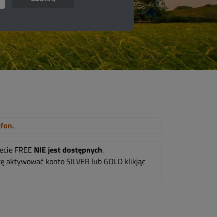
efon.
mecie FREE
NIE jest dostępnych
.
oszę aktywować konto SILVER lub GOLD klikjąc