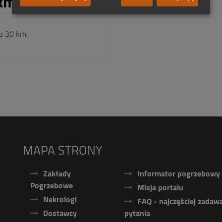
km:
u 30 km.
MAPA STRONY
Zakłady
Informator pogrzebowy
Pogrzebowe
Misja portalu
Nekrologi
FAQ - najczęściej zadaw
Dostawcy
pytania