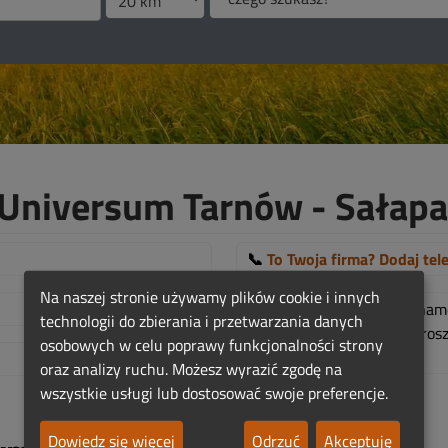
Universum Tarnów - Sałapa
📞
To Twoja firma? Dodaj tel
Na naszej stronie używamy plików cookie i innych
Więcej szczegółow w abona
technologii do zbierania i przetwarzania danych
Jeśli jest to Twoja firma, pr
osobowych w celu poprawy funkcjonalności strony
TUTAJ!
.
oraz analizy ruchu. Możesz wyrazić zgodę na
wszystkie usługi lub dostosować swoje preferencje.
Dowiedz się więcej
Odrzuć
Akceptuję