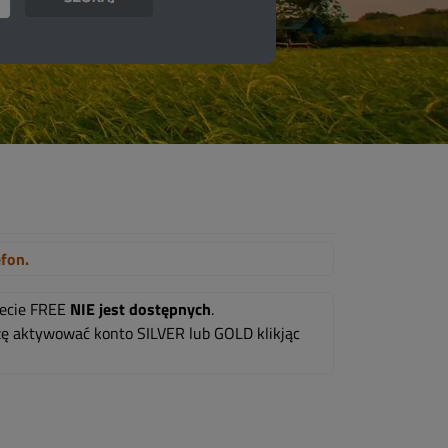
efon.
mecie FREE
NIE jest dostępnych
.
oszę aktywować konto SILVER lub GOLD klikjąc