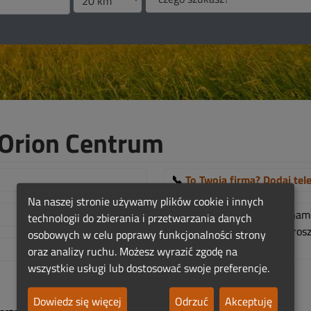
Orion Centrum
📞
To Twoja firma? Dodaj tel
Na naszej stronie używamy plików cookie i innych
Więcej szczegółow w abona
technologii do zbierania i przetwarzania danych
Jeśli jest to Twoja firma, pr
osobowych w celu poprawy funkcjonalności strony
TUTAJ!
.
oraz analizy ruchu. Możesz wyrazić zgodę na
wszystkie usługi lub dostosować swoje preferencje.
Dowiedz się więcej
Odrzuć
Akceptuję