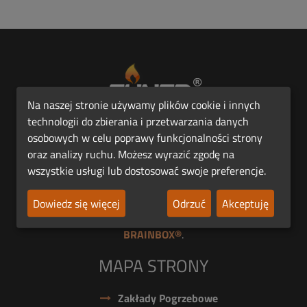
Na naszej stronie używamy plików cookie i innych
technologii do zbierania i przetwarzania danych
Pierwsza Polska Platforma Funeralna FUNER®.
osobowych w celu poprawy funkcjonalności strony
oraz analizy ruchu. Możesz wyrazić zgodę na
wszystkie usługi lub dostosować swoje preferencje.
Jesteśmy członkiem
Dowiedz się więcej
Odrzuć
Akceptuję
Prawnym właścicielem
Portalu FUNER®
jest firma
BRAINBOX®
.
MAPA STRONY
Zakłady Pogrzebowe