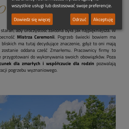
wszystkie usługi lub dostosować swoje preferencje.
Dowiedz się więcej
Odrzuć
Akceptuję
starań, aby uroczystość żałobna była jak najpiękniejsza. W
obecność
Mistrza Ceremonii
. Pogrzeb świecki bowiem ma
 bliskich ma tutaj decydujące znaczenie, gdyż to oni mają
 zostanie oddana cześć Zmarłemu. Pracownicy firmy to
nale przygotowani do wykonywania swoich obowiązków. Poza
acunek dla zmarłych i współczucie dla rodzin
pozwalają
acji pogrzebu wyznaniowego.