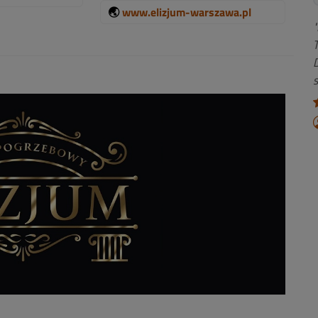
🌏
www.elizjum-warszawa.pl
"