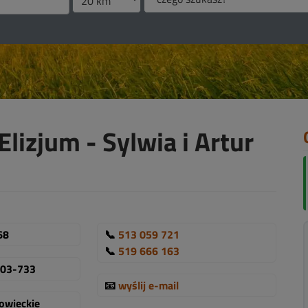
lizjum - Sylwia i Artur
68
📞
513 059 721
📞
519 666 163
 03-733
📧
wyślij e-mail
owieckie