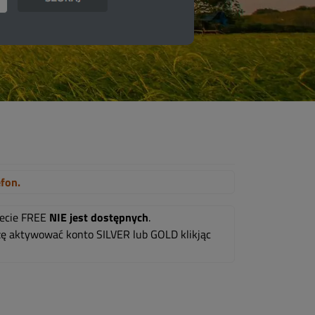
efon.
mecie FREE
NIE jest dostępnych
.
oszę aktywować konto SILVER lub GOLD klikjąc