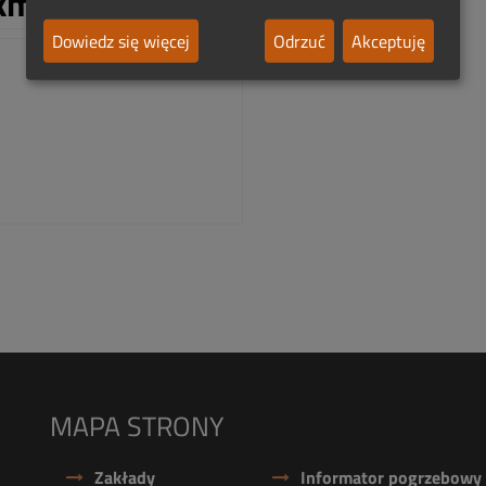
km:
Dowiedz się więcej
Odrzuć
Akceptuję
MAPA STRONY
Zakłady
Informator pogrzebowy