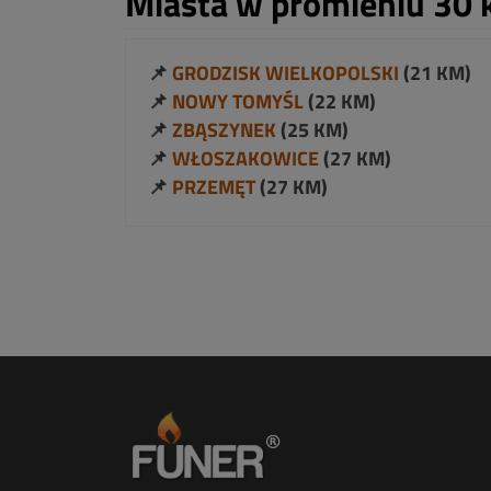
Miasta w promieniu 30 
📌
GRODZISK WIELKOPOLSKI
(21 KM)
📌
NOWY TOMYŚL
(22 KM)
📌
ZBĄSZYNEK
(25 KM)
📌
WŁOSZAKOWICE
(27 KM)
📌
PRZEMĘT
(27 KM)