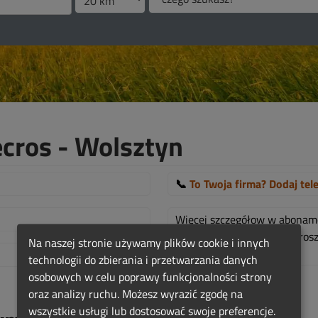
ros - Wolsztyn
📞
To Twoja firma? Dodaj tel
Więcej szczegółow w abona
Jeśli jest to Twoja firma, pr
Na naszej stronie używamy plików cookie i innych
TUTAJ!
.
technologii do zbierania i przetwarzania danych
osobowych w celu poprawy funkcjonalności strony
oraz analizy ruchu. Możesz wyrazić zgodę na
wszystkie usługi lub dostosować swoje preferencje.