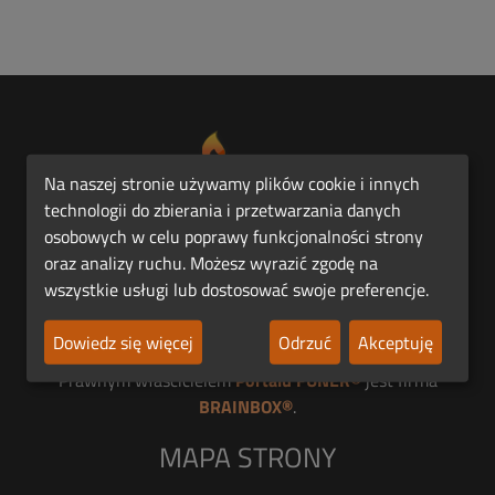
Na naszej stronie używamy plików cookie i innych
technologii do zbierania i przetwarzania danych
osobowych w celu poprawy funkcjonalności strony
Pierwsza Polska Platforma Funeralna FUNER®.
oraz analizy ruchu. Możesz wyrazić zgodę na
wszystkie usługi lub dostosować swoje preferencje.
Jesteśmy członkiem
Dowiedz się więcej
Odrzuć
Akceptuję
Prawnym właścicielem
Portalu FUNER®
jest firma
BRAINBOX®
.
MAPA STRONY