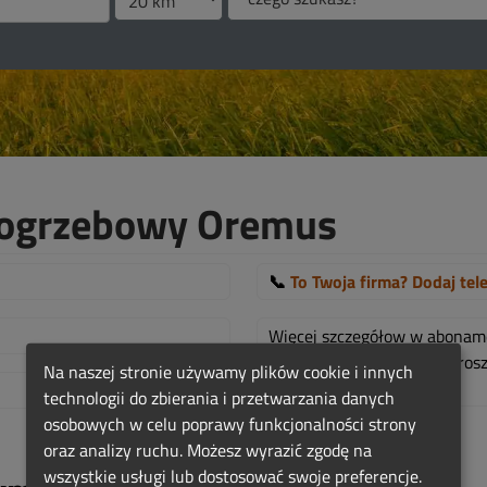
ogrzebowy Oremus
📞
To Twoja firma? Dodaj tel
Więcej szczegółow w abona
Jeśli jest to Twoja firma, pr
Na naszej stronie używamy plików cookie i innych
TUTAJ!
.
technologii do zbierania i przetwarzania danych
osobowych w celu poprawy funkcjonalności strony
oraz analizy ruchu. Możesz wyrazić zgodę na
wszystkie usługi lub dostosować swoje preferencje.