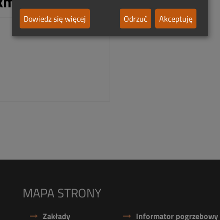
km:
Dowiedz się więcej
Odrzuć
Akceptuję
MAPA STRONY
Zakłady
Informator pogrzebowy