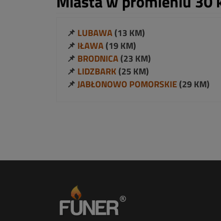
Miasta w promieniu 30 
📌
LUBAWA
(13 KM)
📌
IŁAWA
(19 KM)
📌
BRODNICA
(23 KM)
📌
LIDZBARK
(25 KM)
📌
JABŁONOWO POMORSKIE
(29 KM)