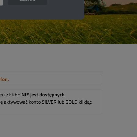
efon.
mecie FREE
NIE jest dostępnych
.
oszę aktywować konto SILVER lub GOLD klikjąc