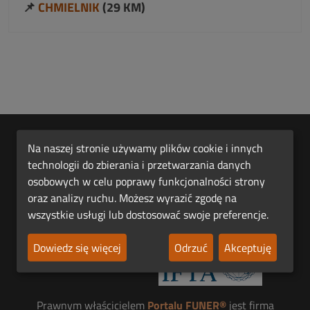
📌
CHMIELNIK
(29 KM)
Na naszej stronie używamy plików cookie i innych
technologii do zbierania i przetwarzania danych
osobowych w celu poprawy funkcjonalności strony
oraz analizy ruchu. Możesz wyrazić zgodę na
wszystkie usługi lub dostosować swoje preferencje.
Pierwsza Polska Platforma Funeralna FUNER®.
Dowiedz się więcej
Odrzuć
Akceptuję
Jesteśmy członkiem
Prawnym właścicielem
Portalu FUNER®
jest firma