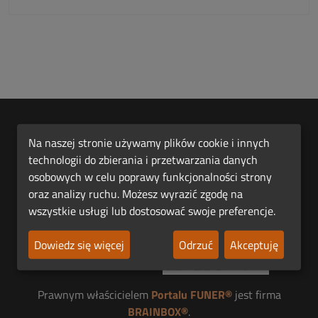
Na naszej stronie używamy plików cookie i innych
technologii do zbierania i przetwarzania danych
osobowych w celu poprawy funkcjonalności strony
oraz analizy ruchu. Możesz wyrazić zgodę na
Pierwsza Polska Platforma Funeralna FUNER®.
wszystkie usługi lub dostosować swoje preferencje.
Dowiedz się więcej
Odrzuć
Akceptuję
Jesteśmy członkiem
Prawnym właścicielem
Portalu FUNER®
jest firma
BRAINBOX®
.