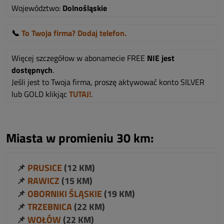
Województwo:
Dolnośląskie
📞
To Twoja firma? Dodaj telefon.
Więcej szczegółow w abonamecie FREE
NIE jest
dostępnych
.
Jeśli jest to Twoja firma, proszę aktywować konto SILVER
lub GOLD klikjąc
TUTAJ!
.
Miasta w promieniu 30 km:
📌
PRUSICE
(12 KM)
📌
RAWICZ
(15 KM)
📌
OBORNIKI ŚLĄSKIE
(19 KM)
📌
TRZEBNICA
(22 KM)
📌
WOŁÓW
(22 KM)