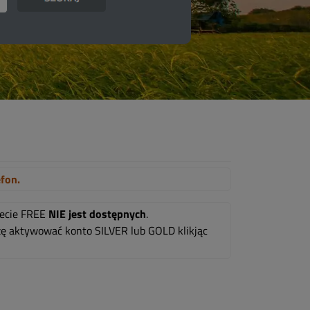
efon.
mecie FREE
NIE jest dostępnych
.
oszę aktywować konto SILVER lub GOLD klikjąc