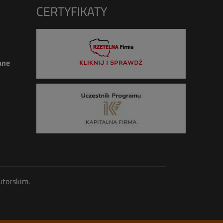
CERTYFIKATY
ane
utorskim.