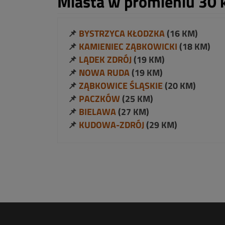
Miasta w promieniu 30 
📌
BYSTRZYCA KŁODZKA
(16 KM)
📌
KAMIENIEC ZĄBKOWICKI
(18 KM)
📌
LĄDEK ZDRÓJ
(19 KM)
📌
NOWA RUDA
(19 KM)
📌
ZĄBKOWICE ŚLĄSKIE
(20 KM)
📌
PACZKÓW
(25 KM)
📌
BIELAWA
(27 KM)
📌
KUDOWA-ZDRÓJ
(29 KM)