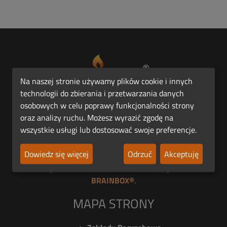
Na naszej stronie używamy plików cookie i innych
technologii do zbierania i przetwarzania danych
osobowych w celu poprawy funkcjonalności strony
Pierwsza Polska Platforma Funeralna FUNER®.
oraz analizy ruchu. Możesz wyrazić zgodę na
wszystkie usługi lub dostosować swoje preferencje.
Jesteśmy członkiem
Dowiedz się więcej
Odrzuć
Akceptuję
Prawnym właścicielem
Portalu FUNER®
jest firma
BRAINBOX®
.
MAPA STRONY