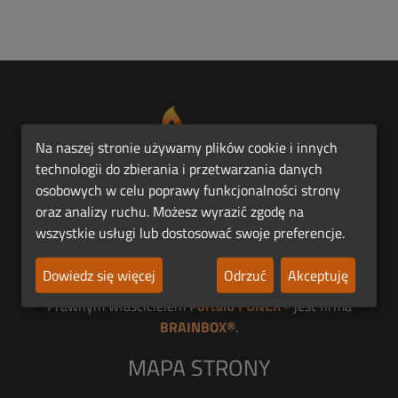
Na naszej stronie używamy plików cookie i innych
technologii do zbierania i przetwarzania danych
osobowych w celu poprawy funkcjonalności strony
Pierwsza Polska Platforma Funeralna FUNER®.
oraz analizy ruchu. Możesz wyrazić zgodę na
wszystkie usługi lub dostosować swoje preferencje.
Jesteśmy członkiem
Dowiedz się więcej
Odrzuć
Akceptuję
Prawnym właścicielem
Portalu FUNER®
jest firma
BRAINBOX®
.
MAPA STRONY