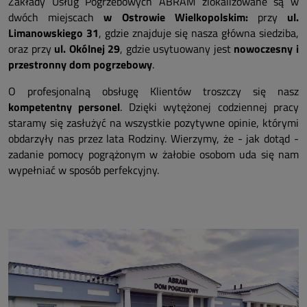
Zakłady Usług Pogrzebowych ABRAM zlokalizowane są w
dwóch miejscach
w Ostrowie Wielkopolskim:
przy
ul.
Limanowskiego 31
, gdzie znajduje się nasza główna siedziba,
oraz przy
ul. Okólnej 29
, gdzie usytuowany jest
nowoczesny i
przestronny dom pogrzebowy
.
O profesjonalną obsługę Klientów troszczy się nasz
kompetentny personel
. Dzięki wytężonej codziennej pracy
staramy się zasłużyć na wszystkie pozytywne opinie, którymi
obdarzyły nas przez lata Rodziny. Wierzymy, że - jak dotąd -
zadanie pomocy pogrążonym w żałobie osobom uda się nam
wypełniać w sposób perfekcyjny.