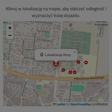
Kliknij w lokalizację na mapie, aby obliczyć odległość i
wyznaczyć trasę dojazdu.
+
−
×
Lokalizacja firmy
A
Leaflet
|
©
OpenStreetMap
contributors