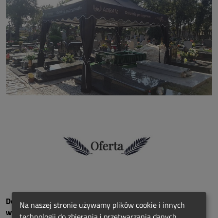
Dom Pogrzebowy ABRAM to następujące usługi i
Na naszej stronie używamy plików cookie i innych
wszechstronna pomoc rodzinom w żałobie:
technologii do zbierania i przetwarzania danych