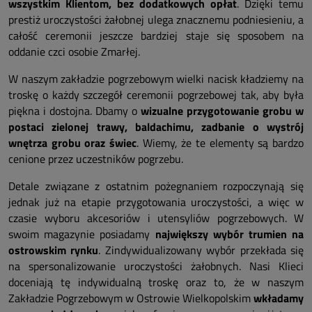
wszystkim Klientom, bez dodatkowych opłat
. Dzięki temu
prestiż uroczystości żałobnej ulega znacznemu podniesieniu, a
całość ceremonii jeszcze bardziej staje się sposobem na
oddanie czci osobie Zmarłej.
W naszym zakładzie pogrzebowym wielki nacisk kładziemy na
troskę o każdy szczegół ceremonii pogrzebowej tak, aby była
piękna i dostojna. Dbamy o
wizualne przygotowanie grobu w
postaci zielonej trawy, baldachimu, zadbanie o wystrój
wnętrza grobu oraz świec
. Wiemy, że te elementy są bardzo
cenione przez uczestników pogrzebu.
Detale związane z ostatnim pożegnaniem rozpoczynają się
jednak już na etapie przygotowania uroczystości, a więc w
czasie wyboru akcesoriów i utensyliów pogrzebowych. W
swoim magazynie posiadamy
największy wybór trumien na
ostrowskim rynku
. Zindywidualizowany wybór przekłada się
na spersonalizowanie uroczystości żałobnych. Nasi Klieci
doceniają tę indywidualną troskę oraz to, że w naszym
Zakładzie Pogrzebowym w Ostrowie Wielkopolskim
wkładamy