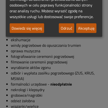
osobowych w celu poprawy funkcjonalności strony
oraz analizy ruchu. Możesz wyrazić zgodę na
organizacja pochówków wyznaniowych i świeckich
wszystkie usługi lub dostosować swoje preferencje.
sprzedaż trumien, urn, dewocjonaliów i innych
akcesoriów w atrakcyjnych cenach
Dowiedz się więcej
Odrzuć
Akceptuję
przewóz Zmarłych na terenie kraju
kremacje
ekshumacje
windy pogrzebowe do opuszczania trumien
oprawa muzyczna
fotografowanie ceremonii pogrzebowej
filmowanie ceremonii pogrzebowej
wyrabianie aktów zgonu
odbiór i wypłata zasiłku pogrzebowego (ZUS, KRUS,
MSWiA)
formalności urzędowe -
nieodpłatnie
nekrologi i klepsydry
grobowce/nagrobki
odzież żałobna
wiązanki/wieńce