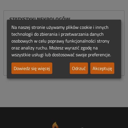
STATYSTYKI NEKROLOGÓW
Na naszej stronie używamy plików cookie i innych
DODANE NEKROLOGI:
technologii do zbierania i przetwarzania danych
osobowych w celu poprawy funkcjonalności strony
9 245
oraz analizy ruchu. Możesz wyrazić zgodę na
ŚWIECZKI PAMIĘCI:
wszystkie usługi lub dostosować swoje preferencje.
11 155 779
Dowiedz się więcej
Odrzuć
Akceptuję